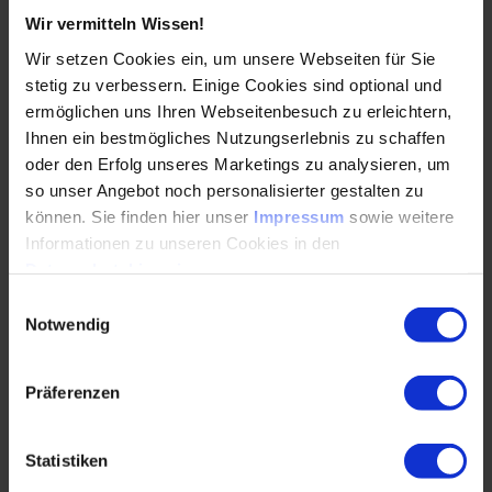
Endnutzer eines Produkts…
Wir vermitteln Wissen!
Wir setzen Cookies ein, um unsere Webseiten für Sie
WEITERLESEN
stetig zu verbessern. Einige Cookies sind optional und
ermöglichen uns Ihren Webseitenbesuch zu erleichtern,
Ihnen ein bestmögliches Nutzungserlebnis zu schaffen
Physik statt Ideologie: Die Effizienz von
oder den Erfolg unseres Marketings zu analysieren, um
Kraftstoffen über den gesamten
so unser Angebot noch personalisierter gestalten zu
Lebenszyklus hinweg betrachten
können. Sie finden hier unser
Impressum
sowie weitere
Informationen zu unseren Cookies in den
16.02.2026
Datenschutzhinweisen
.
Einwilligungsauswahl
Notwendig
Batterie, Wasserstoff, E-Fuels: Die
Mobilitätsdebatte ist oft ein Entweder-oder. Im
Interview erklärt Marc Sens, warum laut einer IAV-
Präferenzen
Analyse der…
Statistiken
WEITERLESEN