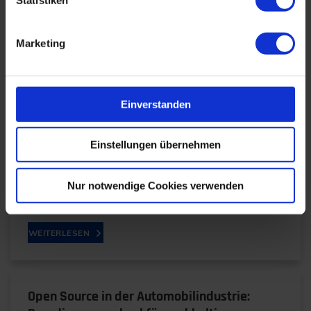
Marketing
Infotainment und Konnektivität im Fahrzeug
werden zum entscheidenden Kaufargument
01.10.2025
Einverstanden
Einstellungen übernehmen
Das Auto als digitaler Lebensraum: Poorab
Sarmah von Audi spricht über regionale
Unterschiede bei Infotainment, die Rolle von KI
Nur notwendige Cookies verwenden
und die entscheidende…
WEITERLESEN
Open Source in der Automobilindustrie: