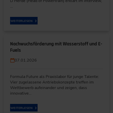
D’Herde (Head of Powertrain) erklärt im Interview,
…
WEITERLESEN
Nachwuchsförderung mit Wasserstoff und E-
Fuels
07.01.2026
Formula Future als Praxislabor für junge Talente:
Vier zugelassene Antriebskonzepte treffen im
Wettbewerb aufeinander und zeigen, dass
innovative…
WEITERLESEN