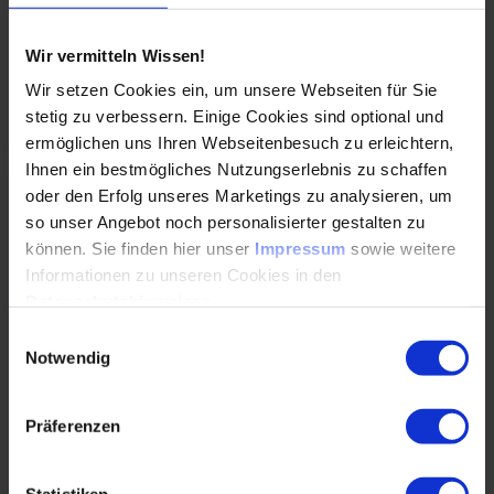
eines laufenden Seils mit seinen
Führungselementen kann…
Wir vermitteln Wissen!
Wir setzen Cookies ein, um unsere Webseiten für Sie
WEITERLESEN
stetig zu verbessern. Einige Cookies sind optional und
ermöglichen uns Ihren Webseitenbesuch zu erleichtern,
Ihnen ein bestmögliches Nutzungserlebnis zu schaffen
oder den Erfolg unseres Marketings zu analysieren, um
Mit agiler Entwicklung und leistungsstarken
so unser Angebot noch personalisierter gestalten zu
Technologien das Innovationstempo erhöhen
können. Sie finden hier unser
Impressum
sowie weitere
10.10.2025
Informationen zu unseren Cookies in den
Datenschutzhinweisen
.
Einwilligungsauswahl
Für Dr. Minea Schwenk (Bosch) prägen KI,
Notwendig
Konnektivität und Open Source die Zukunft des
softwaredefinierten Fahrzeugs – mit
intelligenteren,…
Präferenzen
WEITERLESEN
Statistiken