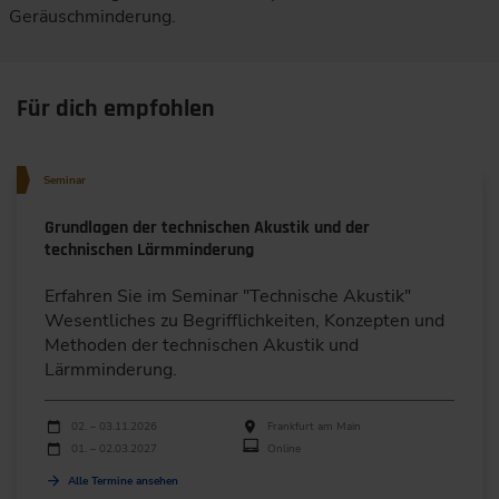
Geräuschminderung.
Für dich empfohlen
Seminar
Grundlagen der technischen Akustik und der
technischen Lärmminderung
Erfahren Sie im Seminar "Technische Akustik"
Wesentliches zu Begrifflichkeiten, ­Konzepten und
Methoden der technischen Akustik und
Lärmminderung.
Durchführungen
Veranstaltungsdatum
Veranstaltungsort
02. – 03.11.2026
Frankfurt am Main
01. – 02.03.2027
Online
Alle Termine ansehen