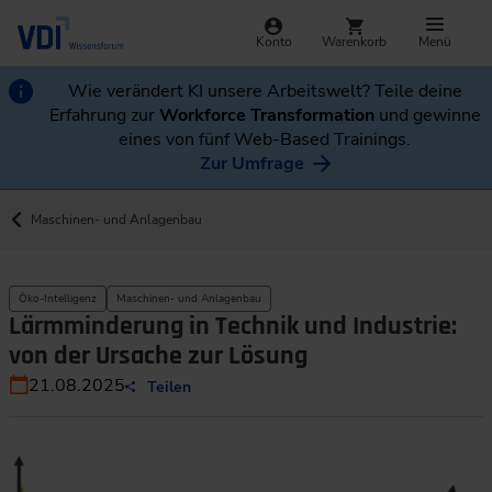
Konto
Warenkorb
Menü
Wie verändert KI unsere Arbeitswelt? Teile deine
Erfahrung zur
Workforce Transformation
und gewinne
eines von fünf Web-Based Trainings.
Zur Umfrage
Maschinen- und Anlagenbau
Öko-Intelligenz
Maschinen- und Anlagenbau
Lärmminderung in Technik und Industrie:
von der Ursache zur Lösung
21.08.2025
Teilen
Die Grafik zeigt: Je früher Akustik im Projekt berücksichtigt