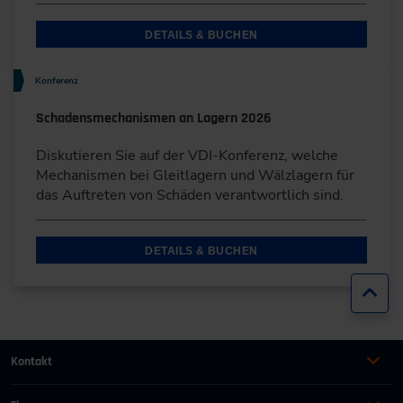
DETAILS & BUCHEN
Konferenz
Schadensmechanismen an Lagern 2026
Diskutieren Sie auf der VDI-Konferenz, welche
Mechanismen bei Gleitlagern und Wälzlagern für
das Auftreten von Schäden verantwortlich sind.
DETAILS & BUCHEN
Zur
Kontakt
+49 (0)2116214-201