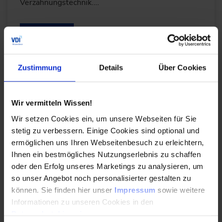
Verzahnungstechnik.…
WEITERLESEN
Zustimmung
Details
Über Cookies
27 Jahre Druckgeräte-Richtlinie − und immer
noch offene Fragen?
Wir vermitteln Wissen!
18.06.2026
Wir setzen Cookies ein, um unsere Webseiten für Sie
stetig zu verbessern. Einige Cookies sind optional und
Andreas Splinter erläutert, wie sich die
ermöglichen uns Ihren Webseitenbesuch zu erleichtern,
Druckgeräterichtlinie in den vergangenen 27
Ihnen ein bestmögliches Nutzungserlebnis zu schaffen
Jahren entwickelt hat, welche Herausforderungen
oder den Erfolg unseres Marketings zu analysieren, um
bei ihrer…
so unser Angebot noch personalisierter gestalten zu
können. Sie finden hier unser
Impressum
sowie weitere
Informationen zu unseren Cookies in den
WEITERLESEN
Datenschutzhinweisen
.