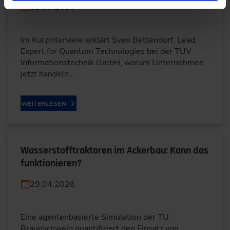
11.05.2026
Im Kurzinterview erklärt Sven Bettendorf, Lead
Expert for Quantum Technologies bei der TÜV
Informationstechnik GmbH, warum Unternehmen
jetzt handeln…
WEITERLESEN
Wasserstofftraktoren im Ackerbau: Kann das
funktionieren?
29.04.2026
Eine agentenbasierte Simulation der TU
Braunschweig quantifiziert den Einsatz von