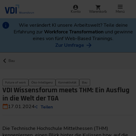
Konto
Warenkorb
Menü
Wie verändert KI unsere Arbeitswelt? Teile deine
Erfahrung zur
Workforce Transformation
und gewinne
eines von fünf Web-Based Trainings.
Zur Umfrage
Bau
Future of work
Öko-Intelligenz
Konnektivität
Bau
VDI Wissensforum meets THM: Ein Ausflug
in die Welt der TGA
17.01.2024
Teilen
Die Technische Hochschule Mittelhessen (THM)
kennenlernen, einen Blick hinter die Kulissen bzw. auf die