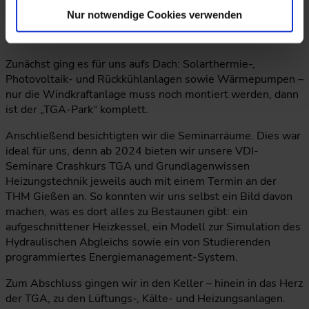
Forschungsprojekts komplett autark gestaltet. Die
Nur notwendige Cookies verwenden
Ergebnisse zur optimalen Betriebsstrategie integrieren sie
auch in die Lehre.
Zunächst ging es für uns aufs Dach: Solarthermie-,
Photovoltaik- und Rückkühlanlagen sowie Wärmepumpen –
nur die Windkraftanlage muss noch montiert werden, dann
ist der „TGA-Park“ komplett.
Anschließend besichtigten wir die Seminarräume. Dies war
ideal für uns, denn ab 2024 bieten wir unsere VDI-
Seminare Crashkurs TGA und Grundlagenwissen
Heizungstechnik jeweils auch mit einem Termin an der
THM Gießen an. So konnten wir uns selbst ein Bild davon
machen, was es dort alles zu Bestaunen gibt: ein
aufgeschnittener Heizkessel, ein Modell zur Simulation des
Hydraulischen Abgleichs sowie ein von Studierenden
programmiertes Energiemanagement-System.
Zum Abschluss gingen wir in den Keller – hinein in das Herz
der TGA, zu den Lüftungs-, Kälte- und Heizungsanlagen.