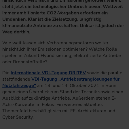
hinsichtlich Verbrauch und Emissionen gefordert waren,
steht jetzt ein technologischer Umbruch bevor. Weltweit
immer ambitionierte CO2-Vorgaben erfordern ein
Umdenken. Klar ist die Zielsetzung, langfristig
klimaneutrale Antriebe zu schaffen. Unklar ist jedoch der
Weg dorthin.
Wie weit lassen sich Verbrennungsmotoren weiter
hinsichtlich ihrer Emissionen optimieren? Welche Rolle
spielen in Zukunft Hybridisierung, elektrifizierte Antriebe
oder Brennstoffzelle?
Die
Internationale VDI-Tagung DRITEV
sowie die parallel
stattfindende
VDI-Tagung „Antriebsstranglösungen für
Nutzfahrzeuge“
am 13. und 14. Oktober 2021 in Bonn
geben einen Überblick zum Stand der Technik sowie einen
Ausblick auf zukünftige Antriebe. Außerdem stehen E-
Achs-Konzepte im Fokus. Ein weiteres aktuelles
Themenfeld beschäftigt sich mit EE-Architekturen und
Cyber Security.