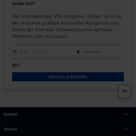
Dritev 2027
Der Internationale VDI-Kongress „Dritev“ ist einer
der weltweit größten Automobil-Kongresse und
bietet der Antriebs-Community eine optimale
Plattform zum Austausch.
Durchführungen
Veranstaltungsdatum
Veranstaltungsort
30.06. – 01.07.2027
Baden-Baden
EN
DETAILS & BUCHEN
Zur
Kontakt
+49 (0)2116214-201
Themen