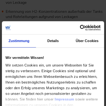
von Leckage
Erkennung von H2-Konzentrationen außerhalb der Tanks
und Rohrleitungen aufgrund von Leckagen
Abschaltung des Tanksystems im Falle von Szenarien,
die sich aus einem Crash oder Unfall des Fahrzeugs
ergeben
Zustimmung
Details
Über Cookies
Aus dem FuSiKo wird die Strategie entwickelt, wie die
erarbeiteten Sicherheitsziele funktional erreicht werden
Wir vermitteln Wissen!
sollen. Das Technische Sicherheitskonzept (TeSiKo) legt
dann fest, wie das FuSiKo auf technischer Ebene umgesetzt
Wir setzen Cookies ein, um unsere Webseiten für Sie
werden soll. Beide Sicherheitskonzepte werden durch
stetig zu verbessern. Einige Cookies sind optional und
Reviews, Simulationen und detaillierte Testverfahren
ermöglichen uns Ihren Webseitenbesuch zu erleichtern,
verifiziert.
Ihnen ein bestmögliches Nutzungserlebnis zu schaffen
oder den Erfolg unseres Marketings zu analysieren, um
Zusätzlich zu den beschriebenen konstruktiven und
so unser Angebot noch personalisierter gestalten zu
technisch-funktionalen Gesichtspunkten werden auch
organisatorische Maßnahmen abgeleitet, darunter die
können. Sie finden hier unser
Impressum
sowie weitere
Einweisung des Bedienpersonals, Gebrauchsanleitungen,
Informationen zu unseren Cookies in den