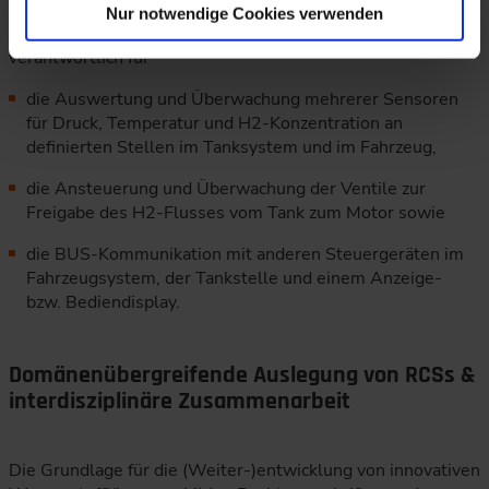
Nur notwendige Cookies verwenden
Eine Steuereinheit für das H2-Tanksystem ist dabei
verantwortlich für
die Auswertung und Überwachung mehrerer Sensoren
für Druck, Temperatur und H2-Konzentration an
definierten Stellen im Tanksystem und im Fahrzeug,
die Ansteuerung und Überwachung der Ventile zur
Freigabe des H2-Flusses vom Tank zum Motor sowie
die BUS-Kommunikation mit anderen Steuergeräten im
Fahrzeugsystem, der Tankstelle und einem Anzeige-
bzw. Bediendisplay.
Domänenübergreifende Auslegung von RCSs &
interdisziplinäre Zusammenarbeit
Die Grundlage für die (Weiter-)entwicklung von innovativen