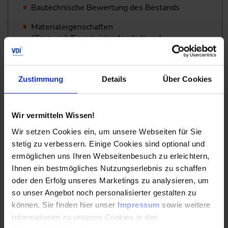
Bautechnische Bewertung des Bestands
Materialeigenschaften
(Tragwerk/Feuerwiderstandsdauer)
Brand- und Temperaturverhalten von
Baustoffen und Bauteilen
Zustimmung
Details
Über Cookies
Rettungswege im Bestand
Wir vermitteln Wissen!
Treppen und Treppenräume
Wir setzen Cookies ein, um unsere Webseiten für Sie
Feuerschutzabschlüsse
stetig zu verbessern. Einige Cookies sind optional und
ermöglichen uns Ihren Webseitenbesuch zu erleichtern,
Häufige Mängel
Ihnen ein bestmögliches Nutzungserlebnis zu schaffen
oder den Erfolg unseres Marketings zu analysieren, um
Brandschutztechnische Ertüchtigung
so unser Angebot noch personalisierter gestalten zu
können. Sie finden hier unser
Impressum
sowie weitere
Trennende Bauteile & Brandabschnittsbildung
Informationen zu unseren Cookies in den