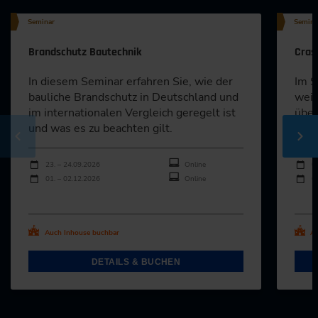
Seminar
Semina
Brandschutz Bautechnik
Cras
In diesem Seminar erfahren Sie, wie der
Im S
bauliche Brandschutz in Deutschland und
weit
im internationalen Vergleich geregelt ist
über
und was es zu beachten gilt.
Baue
Durchführungen
Durch
Veranstaltungsdatum
Veranstaltungsort
Veran
23. – 24.09.2026
Online
0
01. – 02.12.2026
Online
0
Alle Termine ansehen
Al
Auch Inhouse buchbar
Au
DETAILS & BUCHEN