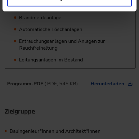
Anwendung
Brandmeldeanlage
Automatische Löschanlagen
Entrauchungsanlagen und Anlagen zur
Rauchfreihaltung
Leitungsanlagen im Bestand
Programm-PDF
( PDF, 545 KB)
Herunterladen
Zielgruppe
Bauingenieur*innen und Architekt*innen