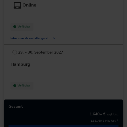
Online
+49 69/6802-0
zur Website
Verfügbar
Infos zum Veranstaltungsort
Deutschland
29. – 30. September 2027
+49 211/6214-201
Hamburg
Verfügbar
Gesamt
1.640,– €
zzgl. Ust.
1.951,60 €
inkl. Ust. *