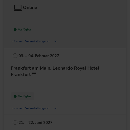
Online
Verfügbar
Infos zum Veranstaltungsort
Deutschland
03. – 04. Februar 2027
+49 211/6214-201
Frankfurt am Main, Leonardo Royal Hotel
Frankfurt **
Verfügbar
Infos zum Veranstaltungsort
Mailänder Straße 1
60598 Frankfurt am Main
21. – 22. Juni 2027
Deutschland