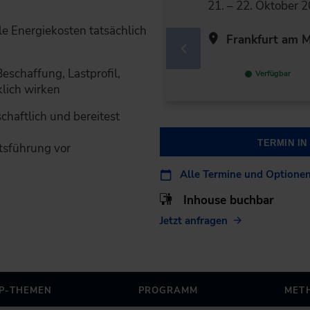
21. – 22. Oktober 
lle Energiekosten tatsächlich
Frankfurt am M
eschaffung, Lastprofil,
Verfügbar
klich wirken
haftlich und bereitest
TERMIN I
tsführung vor
Alle Termine und Optione
Inhouse buchbar
Jetzt anfragen
P-THEMEN
PROGRAMM
MET