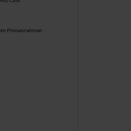
ness Case
chen Preisannahmen