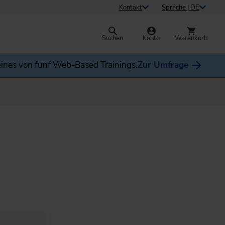
Kontakt
Sprache | DE
Suchen
Konto
Warenkorb
ines von fünf Web-Based Trainings.
Zur Umfrage