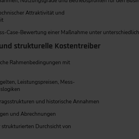
nahmen, Nutzungsgrade und Betriebsprofilen für den Busi
chnischer Attraktivität und
it
ess-Case-Bewertung einer Maßnahme unter unterschiedli
und strukturelle Kostentreiber
rische Rahmenbedingungen mit
elten, Leistungspreisen, Mess-
slogiken
tragsstrukturen und historische Annahmen
rägen und Abrechnungen
r strukturierten Durchsicht von