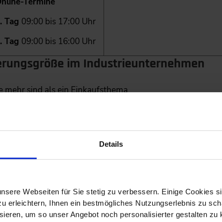
nline-Termine
. Tag
09:00 bis 17:00 Uhr
. Tag
09:00 bis 16:00 Uhr
uerungsgröße im Industrieunternehmen
 mehr sind als ein Einkaufsthema
ise auf Kalkulation, Produktion und Wettbewerbsfähigkeit
rktpreis, regulierten Bestandteilen und internen Kostentr
Details
duktion, Technik und Controlling
ung und Kostenlogik verstehen
nsere Webseiten für Sie stetig zu verbessern. Einige Cookies s
dustrieller Energiekosten
 erleichtern, Ihnen ein bestmögliches Nutzungserlebnis zu scha
ieren, um so unser Angebot noch personalisierter gestalten zu k
beschaffung, Spotmarktbezug und Mischmodellen