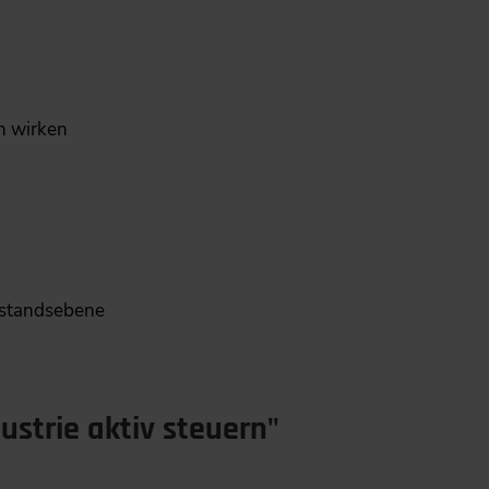
h wirken
orstandsebene
strie aktiv steuern"