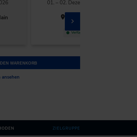
2026
01. – 02. Dezember 2026
ain
Nürtingen
Verfügbar
N DEN WARENKORB
n ansehen
HODEN
ZIELGRUPPE