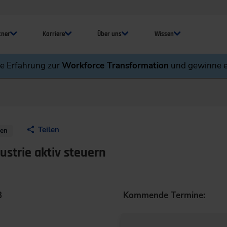
tner
Karriere
Über uns
Wissen
ne Erfahrung zur
Workforce Transformation
und gewinne e
Teilen
nen
ustrie aktiv steuern
3
Kommende Termine: