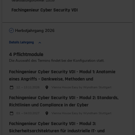
Veranstaltungsnummer: L0039
Fachingenieur Cyber Security VDI
Herbstjahrgang 2026
Details Lehrgang
4 Pflichtmodule
Die Auswahl des Termins findet bei der Konfiguration statt.
Fachingenieur Cyber Security VDI - Modul 1: Anatomie
eines Angriffs – Denkweise, Methoden und
Durchführungen
Veranstaltungsdatum
Veranstaltungsort
12. – 13.11.2026
Vienna House Easy by Wyndham Stuttgart
Fachingenieur Cyber Security VDI - Modul 2: Standards,
Richtlinien und Compliance in der Cyber
Durchführungen
Veranstaltungsdatum
Veranstaltungsort
03. – 04.03.2027
Vienna House Easy by Wyndham Stuttgart
Fachingenieur Cyber Security VDI - Modul 3:
Sicherheitsarchitekturen für industrielle IT- und