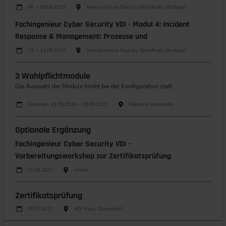
Durchführungen
Veranstaltungsdatum
Veranstaltungsort
08. – 09.04.2027
Vienna House Easy by Wyndham Stuttgart
Fachingenieur Cyber Security VDI - Modul 4: Incident
Response & Management: Prozesse und
Durchführungen
Veranstaltungsdatum
Veranstaltungsort
13. – 14.05.2027
Vienna House Easy by Wyndham Stuttgart
3 Wahlpflichtmodule
Die Auswahl der Module findet bei der Konfiguration statt.
Durchführungen
Veranstaltungsdatum
Veranstaltungsort
Zwischen 31.08.2026 – 29.06.2027
Mehrere Standorte
Optionale Ergänzung
Fachingenieur Cyber Security VDI -
Vorbereitungsworkshop zur Zertifikatsprüfung
Durchführungen
Veranstaltungsdatum
Veranstaltungsort
10.06.2027
online
Zertifikatsprüfung
Durchführungen
Veranstaltungsdatum
Veranstaltungsort
05.07.2027
VDI Haus Düsseldorf