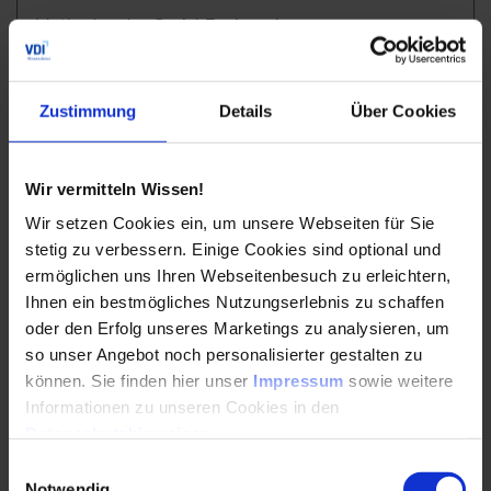
Methoden des Social Engineering
Überblick über Angriffstechniken u.a.:
Phishing
Zustimmung
Details
Über Cookies
Vishing
Typosquatting
Wir vermitteln Wissen!
Aufzeigen menschlicher Schwachstellen als
Wir setzen Cookies ein, um unsere Webseiten für Sie
Angriffsvektor
stetig zu verbessern. Einige Cookies sind optional und
ermöglichen uns Ihren Webseitenbesuch zu erleichtern,
Psychologische Aspekte
Ihnen ein bestmögliches Nutzungserlebnis zu schaffen
Erkennen und Verstehen psychologischer
oder den Erfolg unseres Marketings zu analysieren, um
Manipulationstechniken
so unser Angebot noch personalisierter gestalten zu
können. Sie finden hier unser
Impressum
sowie weitere
Entwicklung wirksamer Schutzmaßnahmen auf
Informationen zu unseren Cookies in den
menschlicher Ebene
Datenschutzhinweisen
.
Einwilligungsauswahl
Seminarleitung
Notwendig