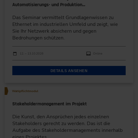
für die Wiederherstellung
Automatisierungs- und Produktion…
einzuordnen
Das Seminar vermittelt Grundlagenwissen zu
Teil 2: Reaktion, Analyse und Verbesserung
Erweiterte Sicherheitskonzepte
Ethernet im industriellen Umfeld und zeigt, wie
Sie Ihr Netzwerk absichern und gegen
Identity & Access Management (IAM)
Erkennung, Reaktion und Lernen (Phasen des ISIM
Bedrohungen schützen.
nach ISO/ IEC 27035)
Privileged Access Management (PAM)
Durchführungen
Veranstaltungsdatum
Veranstaltungsort
12. – 13.10.2026
Online
Erkennung und Meldung
Typische Indikatoren
Weitere Sicherheitskonzepte
DETAILS ANSEHEN
Mechanismen (SIEM, DER)
Netzwerktopologien
Initiale Triage
Backup- und Wiederherstellungskonzepte
Wahlpflichtmodul
Notfallstrategien bei Systemausfällen oder
Bewertung und Entscheidung: Analyse des
Angriffen
Stakeholdermanagement im Projekt
Vorfalls und erste Schritte
Den Abschluss bildet eine
Live-Hacking-
Reaktion und Eindämmung
Die Kunst, den Ansprüchen jedes einzelnen
Demonstration
, die Angriffsvektoren veranschaulicht
Strategien zur Behebung
Stakeholders gerecht zu werden. Das ist die
und die Wirksamkeit technischer Schutzmaßnahmen
Aufgabe des Stakeholdermanagements innerhalb
sichtbar macht.
Wiederherstellung (unter Nutzung Backup/
eines Projektes.