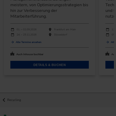
meistern, von Optimierungsstrategien bis
Techn
hin zur Verbesserung der
und f
Mitarbeiterführung.
nutze
Durchführungen
Durchfü
Veranstaltungsdatum
Veranstaltungsort
Verans
01. – 02.09.2026
Frankfurt am Main
11.
24. – 25.11.2026
Düsseldorf
05.
Alle Termine ansehen
Alle
Auch Inhouse buchbar
Auc
DETAILS & BUCHEN
Recycling