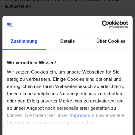
aufzustellen.
Der Spezialtag findet einen Tag vor der
VDI-
Fachkonferenz „KI in der Abfallwirtschaft“
statt. Wenn
Sie beide Veranstaltungen zusammen buchen, profitieren
Sie vom vergünstigten Kombipreis.
Zustimmung
Details
Über Cookies
Wir vermitteln Wissen!
Vorteile
Wir setzen Cookies ein, um unsere Webseiten für Sie
stetig zu verbessern. Einige Cookies sind optional und
ermöglichen uns Ihren Webseitenbesuch zu erleichtern,
Sie erhalten einen praxisnahen Überblick über die
Möglichkeiten von KI-Lösungen in der Verwaltung.
Ihnen ein bestmögliches Nutzungserlebnis zu schaffen
oder den Erfolg unseres Marketings zu analysieren, um
Sie lernen, welche Prozesse sich am besten zur KI-
so unser Angebot noch personalisierter gestalten zu
gestützten Automatisierung eignen.
können. Sie finden hier unser
Impressum
sowie weitere
Informationen zu unseren Cookies in den
Sie erfahren, wie Sie KI rechtssicher gemäß den
Datenschutzhinweisen
.
Vorgaben des EU AI Act einsetzen.