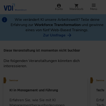
Konto
Warenkorb
Menü
Wie verändert KI unsere Arbeitswelt? Teile deine
Erfahrung zur
Workforce Transformation
und gewinne
eines von fünf Web-Based Trainings.
Zur Umfrage
Diese Veranstaltung ist momentan nicht buchbar
Die folgenden Veranstaltungen könnten dich
interessieren.
Seminar
Seminar
KI in Management und Führung
Techn
Erfahren Sie, wie Sie mit KI
Erfah
Managementherausforderungen
Techn