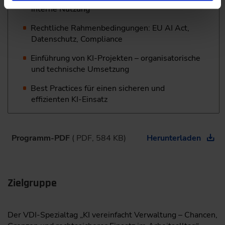
interne Nutzung
Rechtliche Rahmenbedingungen: EU AI Act,
Datenschutz, Compliance
Einführung von KI-Projekten – organisatorische
und technische Umsetzung
Best Practices für einen sicheren und
effizienten KI-Einsatz
Programm-PDF
( PDF, 584 KB)
Herunterladen
Zielgruppe
Der VDI-Spezialtag „KI vereinfacht Verwaltung – Chancen,