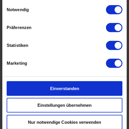
Einwilligungsauswahl
Sie profitieren von zahlreichen Best Practices, die
Notwendig
Ihnen zeigen, wie Sie eine eigene KI-Strategie
entwickeln und erfolgreich umsetzen.
Präferenzen
Statistiken
Inhalte
Marketing
Der Spezialtag „KI vereinfacht Verwaltung – Chancen,
Grenzen und rechtssicherer Einsatz im Arbeitsalltag“
befasst sich u.a. mit folgenden Inhalten:
Einverstanden
Grundlagen und Anwendungen von KI
Einstellungen übernehmen
Prozessautomatisierung in Verwaltung und
Betrieb
Nur notwendige Cookies verwenden
Chatbots für die Bürgerkommunikation und