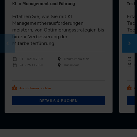
KI in Management und Führung
Tech
Erfahren Sie, wie Sie mit KI
Erfa
Managementherausforderungen
Tech
meistern, von Optimierungsstrategien bis
Tech
hin zur Verbesserung der
und 
Mitarbeiterführung.
nutz
Durchführungen
Durch
Veranstaltungsdatum
Veranstaltungsort
Veran
01. – 02.09.2026
Frankfurt am Main
1
24. – 25.11.2026
Düsseldorf
0
Alle Termine ansehen
Al
Auch Inhouse buchbar
Au
DETAILS & BUCHEN