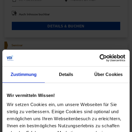
Auch Inhouse buchbar
DETAILS & BUCHEN
Seminar
KI in der Kunststoffverarbeitung: Der smarte Weg in
die stabile Prod…
Zustimmung
Details
Über Cookies
Das Seminar beschäftigt sich mit den
Möglichkeiten und technischen Umsetzungen von
KI-Anwendungen in der Fertigung.
Wir vermitteln Wissen!
Durchführungen
Veranstaltungsdatum
Veranstaltungsort
10. – 11.11.2026
Online
Wir setzen Cookies ein, um unsere Webseiten für Sie
17. – 18.03.2027
Dresden
stetig zu verbessern. Einige Cookies sind optional und
ermöglichen uns Ihren Webseitenbesuch zu erleichtern,
Alle Termine ansehen
Ihnen ein bestmögliches Nutzungserlebnis zu schaffen