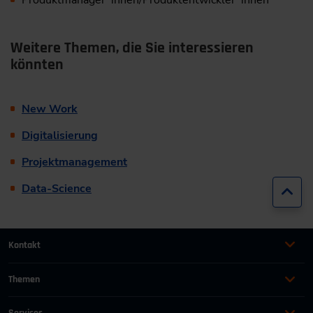
Weitere Themen, die Sie interessieren
könnten
New Work
Digitalisierung
Projektmanagement
Data-Science
Zur
Kontakt
+49 (0)2116214-201
Themen
Automation
Landtechnik & Landmaschinen
+49 (0)2116214-154