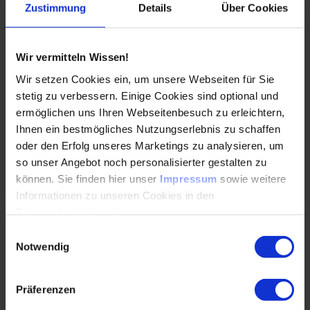
funktionieren?
Zustimmung
Details
Über Cookies
29.04.2026
Wir vermitteln Wissen!
Wir setzen Cookies ein, um unsere Webseiten für Sie
Eine agentenbasierte Simulation der TU
stetig zu verbessern. Einige Cookies sind optional und
Braunschweig quantifiziert den Einsatz von
Wasserstoff-Verbrennungsmotoren in
ermöglichen uns Ihren Webseitenbesuch zu erleichtern,
landwirtschaftlich genutzten…
Ihnen ein bestmögliches Nutzungserlebnis zu schaffen
oder den Erfolg unseres Marketings zu analysieren, um
so unser Angebot noch personalisierter gestalten zu
WEITERLESEN
können. Sie finden hier unser
Impressum
sowie weitere
Informationen zu unseren Cookies in den
Datenschutzhinweisen
.
Wasserstoff in der Landwirtschaft – Ein
Einwilligungsauswahl
Energieselbstversorgungskonzept eines
Notwendig
landwirtschaftlichen Betriebes
Präferenzen
28.04.2026