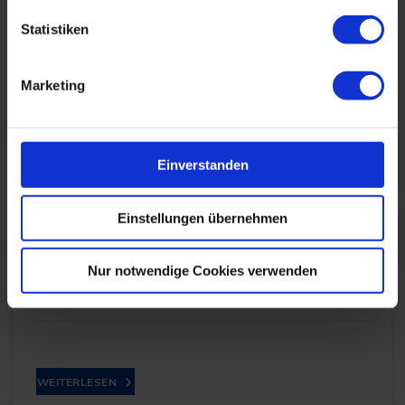
Statistiken
Energiesicherheit und Klimaneutralität in der
Landwirtschaft? Da ländliche Räume nicht an
Wasserstoff-Netze angebunden sind, bietet die
Marketing
dezentrale…
WEITERLESEN
Einverstanden
Einstellungen übernehmen
Hangsicherungen durch Geokunststoff-
Bewehrte Erdkörper (KBE) Systeme
Nur notwendige Cookies verwenden
03.03.2026
WEITERLESEN