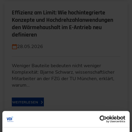
Effizienz am Limit: Wie hochintegrierte
Konzepte und Hochdrehzahlanwendungen
den Wärmehaushalt im E-Antrieb neu
definieren
28.05.2026
Weniger Bauteile bedeuten nicht weniger
Komplexität: Bjarne Schwarz, wissenschaftlicher
Mitarbeiter an der FZG der TU München, erklärt,
warum…
WEITERLESEN
Wasserstofftraktoren im Ackerbau: Kann das