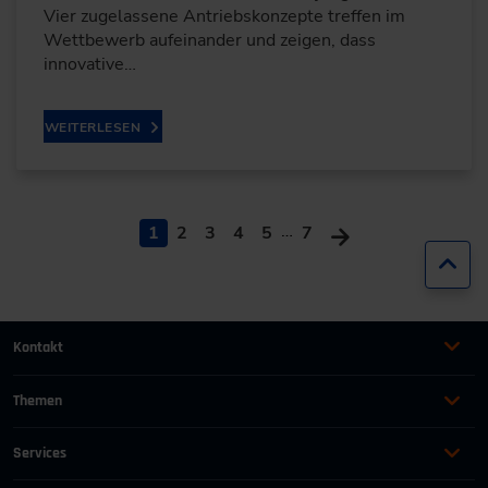
Vier zugelassene Antriebskonzepte treffen im
Wettbewerb aufeinander und zeigen, dass
innovative…
WEITERLESEN
…
1
2
3
4
5
7
Zur
Kontakt
+49 (0)2116214-201
Themen
Automation
Landtechnik & Landmaschinen
+49 (0)2116214-154
Services
Automobil
Management für Ingenieure
AGB