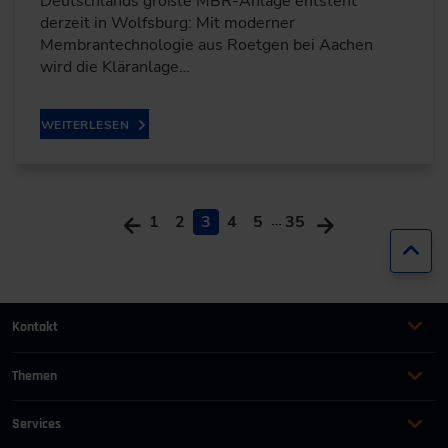
Deutschlands größte MBR-Anlage entsteht
derzeit in Wolfsburg: Mit moderner
Membrantechnologie aus Roetgen bei Aachen
wird die Kläranlage…
WEITERLESEN
…
1
2
3
4
5
35
Zur
Kontakt
+49 (0)2116214-201
Themen
Automation
Landtechnik & Landmaschinen
+49 (0)2116214-154
Services
Automobil
Management für Ingenieure