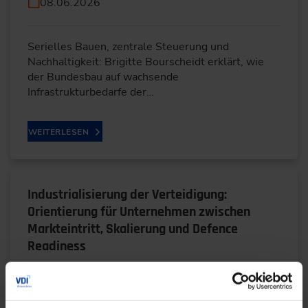
08.06.2026
Serielles Bauen, zentrale Steuerung und
Nachhaltigkeit: Brigitte Bourscheidt erklärt, wie
der Bundesbau auf wachsende
Infrastrukturbedarfe der…
WEITERLESEN
Industrialisierung der Verteidigung:
Orientierung für Unternehmen zwischen
Markteintritt, Skalierung und Defence
Readiness
03.06.2026