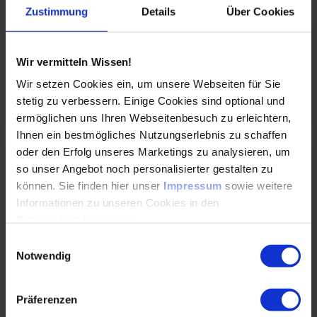
Verteidigungsfähigkeit entsteht nicht durch
Zustimmung
Details
Über Cookies
Innovation allein: Entscheidend ist, wie schnell
Industrie, Bundeswehr, Politik und Start-ups
gemeinsam…
Wir vermitteln Wissen!
Wir setzen Cookies ein, um unsere Webseiten für Sie
WEITERLESEN
stetig zu verbessern. Einige Cookies sind optional und
ermöglichen uns Ihren Webseitenbesuch zu erleichtern,
Ihnen ein bestmögliches Nutzungserlebnis zu schaffen
oder den Erfolg unseres Marketings zu analysieren, um
Einsatzszenarien und Grenzen von KI-
so unser Angebot noch personalisierter gestalten zu
gestützten Defence-Anwendungen
können. Sie finden hier unser
Impressum
sowie weitere
Informationen zu unseren Cookies in den
03.06.2026
Datenschutzhinweisen
.
Einwilligungsauswahl
KI verändert Defence-Anwendungen weit vor
Notwendig
autonomen Waffen: Sie beschleunigt Lagebilder,
erkennt Bedrohungen früher und wirft zugleich
Präferenzen
neue Fragen…