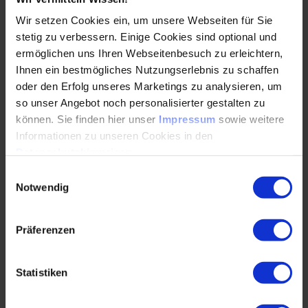
Live-Learning. Erfahre, wie eine KI-Software…
Wir setzen Cookies ein, um unsere Webseiten für Sie
stetig zu verbessern. Einige Cookies sind optional und
WEITERLESEN
ermöglichen uns Ihren Webseitenbesuch zu erleichtern,
Ihnen ein bestmögliches Nutzungserlebnis zu schaffen
oder den Erfolg unseres Marketings zu analysieren, um
so unser Angebot noch personalisierter gestalten zu
Additive Fertigung im Spritzguss: Qualität
können. Sie finden hier unser
Impressum
sowie weitere
steigern, Kosten senken
Informationen zu unseren Cookies in den
22.05.2026
Datenschutzhinweisen
.
Einwilligungsauswahl
Notwendig
Juri Müller, Inhaber des Ingenieurbüros Juri Müller,
zeigt, wie additive Fertigung und konturnahe
Temperierung im Werkzeugbau nicht nur die
Präferenzen
Qualität…
Statistiken
WEITERLESEN