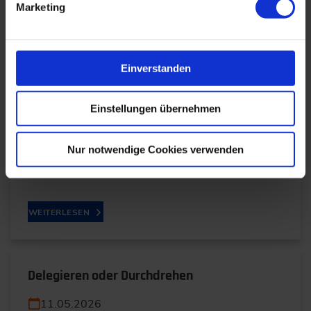
Marketing
KI in Medizinprodukten: Regulierung,
Normung und die Praxis der Zulassung
Einverstanden
21.05.2026
Einstellungen übernehmen
Prof. Dr. Dr. h.c. Frank Stein beleuchtet die
wachsenden regulatorischen Anforderungen rund
Nur notwendige Cookies verwenden
um KI-basierte Medizinprodukte und zeigt, warum
Themen wie…
WEITERLESEN
Delegieren oder Durchdrehen
11.05.2026