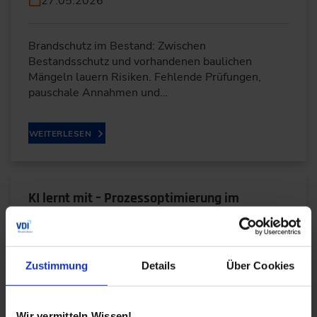
27.05.2026
Brandschutz im Bestand: Zwischen
Bestandsschutz und vorhandenen baulichen
Mängeln lauern Risiken. Fehlende Prüfungen,
pauschale Annahmen und…
WEITERLESEN
KI lernt mit – Prozessoptimierung im
Spritzguss
22.05.2026
Zustimmung
Details
Über Cookies
Wie macht man Spritzgießprozesse intelligent?
Durch eine ganzheitliche Datenbasis und echtes
Wir vermitteln Wissen!