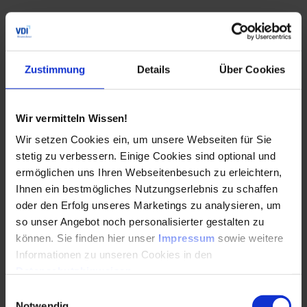
Zustimmung
Details
Über Cookies
Formel 2: Definition schwingende Masse
Bei der Messung tritt infolge der eingeleiteten
Wir vermitteln Wissen!
Beschleunigung Q
eine Reaktionskraft F
auf dem starren
S
S
Wir setzen Cookies ein, um unsere Webseiten für Sie
Sitz ein, welche über Kraftmessplatten erfasst wird.
stetig zu verbessern. Einige Cookies sind optional und
Basierend auf dem zweiten Newtonschen Gesetz kann
ermöglichen uns Ihren Webseitenbesuch zu erleichtern,
somit die wird die schwingende Masse wie folgt bestimmt
Ihnen ein bestmögliches Nutzungserlebnis zu schaffen
werden:
oder den Erfolg unseres Marketings zu analysieren, um
so unser Angebot noch personalisierter gestalten zu
können. Sie finden hier unser
Impressum
sowie weitere
Informationen zu unseren Cookies in den
Datenschutzhinweisen
.
Einwilligungsauswahl
Notwendig