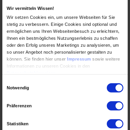
rasant voran, und Data Analytics spielt dabei eine
Wir vermitteln Wissen!
entscheidende Rolle. Unternehmen stehen vor
der…
Wir setzen Cookies ein, um unsere Webseiten für Sie
stetig zu verbessern. Einige Cookies sind optional und
ermöglichen uns Ihren Webseitenbesuch zu erleichtern,
WEITERLESEN
Ihnen ein bestmögliches Nutzungserlebnis zu schaffen
oder den Erfolg unseres Marketings zu analysieren, um
so unser Angebot noch personalisierter gestalten zu
können. Sie finden hier unser
Impressum
sowie weitere
3. VDI-Fachkonferenz „Der Digitale Zwilling in
Informationen zu unseren Cookies in den
der industriellen Wertschöpfung“
Datenschutzhinweisen
.
11.12.2024
Einwilligungsauswahl
Notwendig
Erkenntnisse, Trends, Highlights – die
Nachberichterstattung der Konferenz „Digitaler
Präferenzen
Zwilling“ jetzt entdecken!
Statistiken
WEITERLESEN