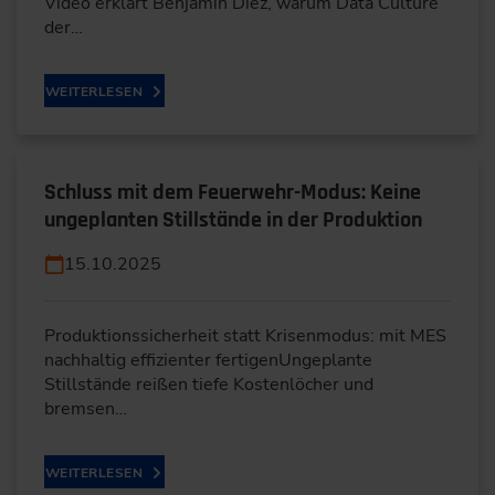
Video erklärt Benjamin Diez, warum Data Culture
der…
WEITERLESEN
Schluss mit dem Feuerwehr-Modus: Keine
ungeplanten Stillstände in der Produktion
15.10.2025
Produktionssicherheit statt Krisenmodus: mit MES
nachhaltig effizienter fertigenUngeplante
Stillstände reißen tiefe Kostenlöcher und
bremsen…
WEITERLESEN