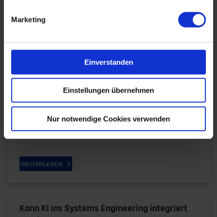
Marketing
Datengetrieben zum Erfolg: Die Zukunft von
Produktionsunternehmen sichern
Einverstanden
09.12.2024
Einstellungen übernehmen
Datengetrieben zum Erfolg: Die Zukunft sichern
Daten sind der Schlüssel zur
Nur notwendige Cookies verwenden
Wettbewerbsfähigkeit. Die Experten Ullrich
Möllmann und Prof. Dr. Johann…
WEITERLESEN
Kann KI ins Systems Engineering integriert