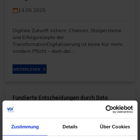
13.05.2025
Digitale Zukunft sichern: Chancen, Stolpersteine
und Erfolgsrezepte der
TransformationDigitalisierung ist keine Kür mehr,
sondern Pflicht – doch der…
WEITERLESEN
Fundierte Entscheidungen durch Data
Analytics im Maschinenbau
25.03.2025
Zustimmung
Details
Über Cookies
Die Digitalisierung im Maschinenbau schreitet