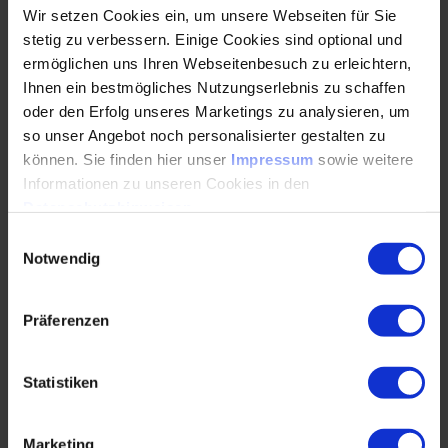
Wir setzen Cookies ein, um unsere Webseiten für Sie
und Industrie 4.0. Der hohe Vernetzungsgrad der
Industrial…
stetig zu verbessern. Einige Cookies sind optional und
ermöglichen uns Ihren Webseitenbesuch zu erleichtern,
Ihnen ein bestmögliches Nutzungserlebnis zu schaffen
WEITERLESEN
oder den Erfolg unseres Marketings zu analysieren, um
so unser Angebot noch personalisierter gestalten zu
können. Sie finden hier unser
Impressum
sowie weitere
Informationen zu unseren Cookies in den
Der Digitale Zwilling – Weg zu einer höheren
Datenschutzhinweisen
.
industriellen Wertschöpfung
Einwilligungsauswahl
23.08.2023
Notwendig
Produktbezogene Daten und Modelle sind
Präferenzen
essenzielle Bestandteile und bieten enorme
Potenziale im Wertschöpfungsprozess.
Statistiken
Insbesondere im Engineering…
Marketing
WEITERLESEN