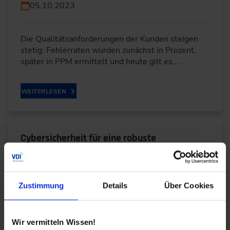
05.10.2023
Die Qualitätsanforderungen der Kunden steigen
stetig: Fehlerraten wurden zunächst in Prozent,
später in PPM ermittelt und heute gilt es,…
WEITERLESEN
Cybersicherheit für eine robuste
Automatisierung im Zeitalter der
Digitalisierung
04.10.2023
Zustimmung
Details
Über Cookies
Die zunehmende Vernetzung intelligenter
Wir vermitteln Wissen!
Systeme ist die treibende Kraft der Digitalisierung