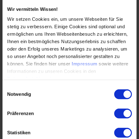
CTO Jahmy Hindman, welche technologischen
Wir vermitteln Wissen!
Entwicklungen…
Wir setzen Cookies ein, um unsere Webseiten für Sie
stetig zu verbessern. Einige Cookies sind optional und
WEITERLESEN
ermöglichen uns Ihren Webseitenbesuch zu erleichtern,
Ihnen ein bestmögliches Nutzungserlebnis zu schaffen
oder den Erfolg unseres Marketings zu analysieren, um
so unser Angebot noch personalisierter gestalten zu
Die Fabrik von morgen wird ein
können. Sie finden hier unser
Impressum
sowie weitere
Rechenzentrum sein
Informationen zu unseren Cookies in den
20.06.2024
Datenschutzhinweisen
.
Einwilligungsauswahl
Notwendig
Wie lassen sich IT und OT, also
Informationstechnologien und operative
Technologien, erfolgreich in der
Präferenzen
Fertigungsautomation miteinander vernetzen?…
Statistiken
WEITERLESEN