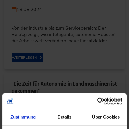
13.08.2024
Von der Industrie bis zum Servicebereich: Der
Beitrag zeigt, wie intelligente, autonome Roboter
die Arbeitswelt verändern, neue Einsatzfelder…
WEITERLESEN
„Die Zeit für Autonomie in Landmaschinen ist
gekommen”
07.08.2024
Zustimmung
Details
Über Cookies
Von KI-Algorithmen bis High-Performance-
Computing: Im Interview erläutert John-Deere-