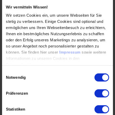
Wir vermitteln Wissen!
13.04.2026
Wir setzen Cookies ein, um unsere Webseiten für Sie
stetig zu verbessern. Einige Cookies sind optional und
Wie verändert KI die Robotik? Dr.-Ing. Werner
ermöglichen uns Ihren Webseitenbesuch zu erleichtern,
Kraus erklärt, warum nicht nur Technologien,
Ihnen ein bestmögliches Nutzungserlebnis zu schaffen
sondern vor allem Prozesse und Rollenbilder im
oder den Erfolg unseres Marketings zu analysieren, um
Engineering…
so unser Angebot noch personalisierter gestalten zu
können. Sie finden hier unser
Impressum
sowie weitere
WEITERLESEN
Informationen zu unseren Cookies in den
Datenschutzhinweisen
.
Einwilligungsauswahl
Notwendig
E-Motor ohne seltene Erden und ohne
Magneten: Eine Revolution im
Antriebsstrang?
Präferenzen
09.04.2026
Statistiken