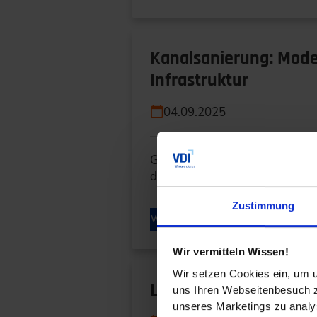
Kanalsanierung: Mode
Infrastruktur
04.09.2025
Grabenlos in die Zukunft: Mo
den Werterhalt unserer Städte
Zustimmung
WEITERLESEN
Wir vermitteln Wissen!
Wir setzen Cookies ein, um u
Lärmminderung in Tec
uns Ihren Webseitenbesuch zu
unseres Marketings zu analys