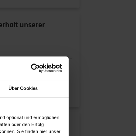
rhalt unserer
ährden Hygiene, Umwelt und
Über Cookies
ind optional und ermöglichen
Lösung
ffen oder den Erfolg
önnen. Sie finden hier unser