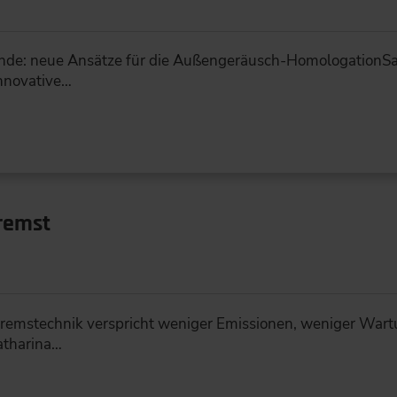
tände: neue Ansätze für die Außengeräusch-HomologationS
innovative…
bremst
 Bremstechnik verspricht weniger Emissionen, weniger Wart
Katharina…