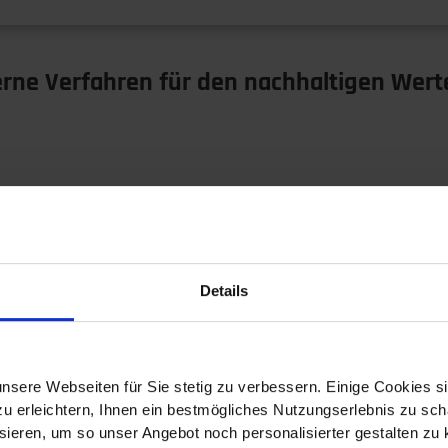
rne Verfahren für den nachhaltigen Werte
derne Verfahren der KanalsanierungMarode Leitungen gef
. Diana…
Details
nsere Webseiten für Sie stetig zu verbessern. Einige Cookies s
hnik und Industrie: von der Ursache zur 
 erleichtern, Ihnen ein bestmögliches Nutzungserlebnis zu scha
ieren, um so unser Angebot noch personalisierter gestalten zu k