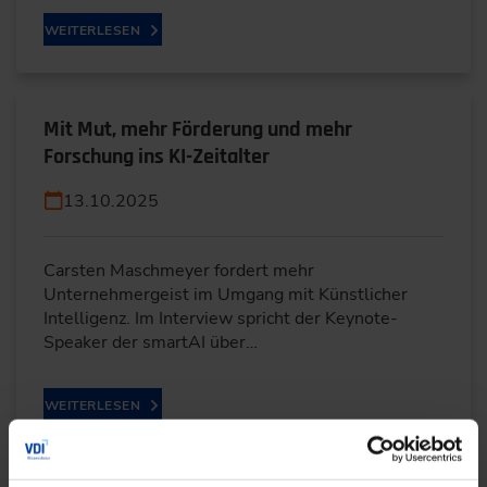
WEITERLESEN
Mit Mut, mehr Förderung und mehr
Forschung ins KI-Zeitalter
13.10.2025
Carsten Maschmeyer fordert mehr
Unternehmergeist im Umgang mit Künstlicher
Intelligenz. Im Interview spricht der Keynote-
Speaker der smartAI über…
WEITERLESEN