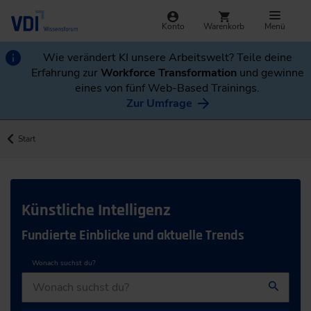
Konto
Warenkorb
Menü
Wie verändert KI unsere Arbeitswelt? Teile deine
Erfahrung zur
Workforce Transformation
und gewinne
eines von fünf Web-Based Trainings.
Zur Umfrage
Start
Künstliche Intelligenz
Fundierte Einblicke und aktuelle Trends
Wonach suchst du?