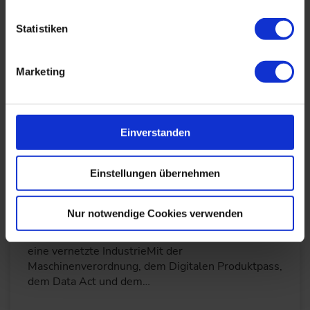
Robotik wird zur Verkörperung von KI – nicht nur in
Fabriken, sondern auch in Gastronomie, Pflege und
Statistiken
Alltag. In unserem Interview erklärt Dr. Hendrik…
Marketing
WEITERLESEN
Einverstanden
EU-Regulierungslast: von der
Maschinenverordnung bis zum Produktpass
Einstellungen übernehmen
24.09.2025
Nur notwendige Cookies verwenden
Regulatorische Pflicht als Chance: EU-Rahmen für
eine vernetzte IndustrieMit der
Maschinenverordnung, dem Digitalen Produktpass,
dem Data Act und dem…