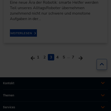
Eine neue Ära der Robotik: smarte Helfer werden
Teil unseres AlltagsRoboter übernehmen
zunehmend nicht nur schwere und monotone
Aufgaben in der…
WEITERLESEN
…
1
2
3
4
5
7
Zur
Kontakt
+49 (0)2116214-201
Themen
Automation
Landtechnik & Landmaschinen
+49 (0)2116214-154
Services
Automobil
Management für Ingenieure