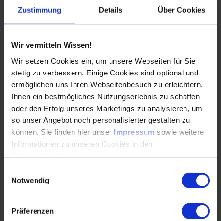
Aus gut gemeint wird gut gemacht
Zustimmung
Details
Über Cookies
02.10.2025
Wir vermitteln Wissen!
In diesem Interview betont Dr. Sven J. Körner, dass
Wir setzen Cookies ein, um unsere Webseiten für Sie
Europas Stärke im tiefen Prozesswissen liegt.
stetig zu verbessern. Einige Cookies sind optional und
Verknüpft mit spezialisierter KI entstehen
ermöglichen uns Ihren Webseitenbesuch zu erleichtern,
Lösungen,…
Ihnen ein bestmögliches Nutzungserlebnis zu schaffen
oder den Erfolg unseres Marketings zu analysieren, um
so unser Angebot noch personalisierter gestalten zu
WEITERLESEN
können. Sie finden hier unser
Impressum
sowie weitere
Informationen zu unseren Cookies in den
Datenschutzhinweisen
.
Chancen der Robotik – von der Industrie bis
Einwilligungsauswahl
zur Großküche
Notwendig
24.09.2025
Präferenzen