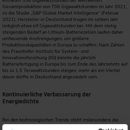
entfallen 558 Gigawattstunden der weltweiten
Gesamtproduktion von 706 Gigawattstunden im Jahr 2021,
so die Studie „S&P Global Market Intelligence“ (Februar
2021). Hersteller in Deutschland trugen im selben Jahr
lediglich etwa elf Gigawattstunden bei. Mit dem stetig
steigenden Bedarf an Lithium-Batteriezellen laufen daher
umfassende Anstrengungen, um größere
Produktionskapazitäten in Europa zu schaffen. Nach Zahlen
des Fraunhofer-Instituts für System- und
Innovationsforschung (ISI) könnte die jährlich
Batteriefertigung in Europa bis zum Ende des Jahrzehnts auf
bis zu 1,5 Terawattstunden steigen, mehr als ein Viertel
davon dürfte in Deutschland angesiedelt sein.
Kontinuierliche Verbesserung der
Energiedichte
Bei den technologischen Trends steht insbesondere die
kontinuierliche Steigerung der Energiedichte im Fokus. Seit