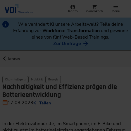
Konto
Warenkorb
Menü
Wie verändert KI unsere Arbeitswelt? Teile deine
Erfahrung zur
Workforce Transformation
und gewinne
eines von fünf Web-Based Trainings.
Zur Umfrage
Energie
Öko-Intelligenz
Mobilität
Energie
Nachhaltigkeit und Effizienz prägen die
Batterieentwicklung
17.03.2023
Teilen
In der Elektrozahnbürste, im Smartphone, im E-Bike und
nicht zuletzt im batterieelektrisch angetriebenen Fahrzeug: