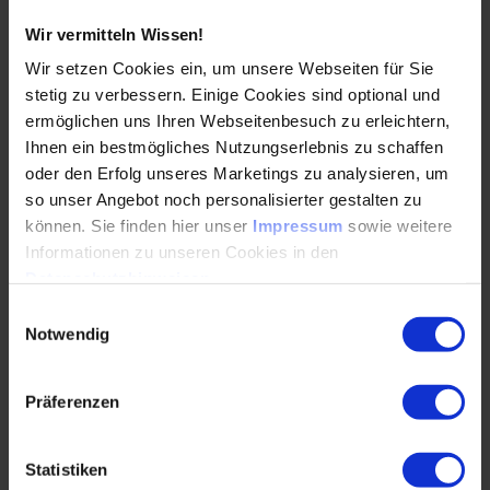
von Zusatzmitteln, das Umweltmanagementsystem für
Wasserverbrauch, die Korngröße des Zuschlags und die
Wir vermitteln Wissen!
Gestaltung der Bewehrung optimiert werden. Schalungen
Wir setzen Cookies ein, um unsere Webseiten für Sie
sollten wiederverwendet oder zur Energiegewinnung
stetig zu verbessern. Einige Cookies sind optional und
genutzt werden. Im Bereich Beton werden verschiedene
ermöglichen uns Ihren Webseitenbesuch zu erleichtern,
neue Technologien untersucht, z. B. Optimierung,
Ihnen ein bestmögliches Nutzungserlebnis zu schaffen
Materialalternativen (auf Abfallbasis), Kohlenstoffbindung,
oder den Erfolg unseres Marketings zu analysieren, um
Kohlenstoffsequestrierung, leistungssteigernde
Zusatzmittel und Bio-Beton [3].
so unser Angebot noch personalisierter gestalten zu
können. Sie finden hier unser
Impressum
sowie weitere
Stahlbau kann durch Wiederverwendung und innovative
Informationen zu unseren Cookies in den
Technologien zur Nachhaltigkeit bei-tragen. Stahl ist
Datenschutzhinweisen
.
unbegrenzt recycelbar und behält dabei seine Qualität.
Einwilligungsauswahl
Fortschrittliche Technologien wie hybridstahlfreier Stahl
Notwendig
von SSAB und Direktreduzierter Eisen (DRI)-EAF
(Verwendet Erdgas oder Wasserstoff statt Kohlenstoff)
werden getestet. Hermetisch abgedichtete Strukturen
Präferenzen
verhindern Korrosion und verlängern die Lebensdauer.
S450-Stahl könnte das Konstruktionsgewicht reduzieren.
Wiederverwendeter Baustahl hat erheblich niedrigere
Statistiken
Grauemissionen (50 kgCO2/t) im Vergleich zu neuem