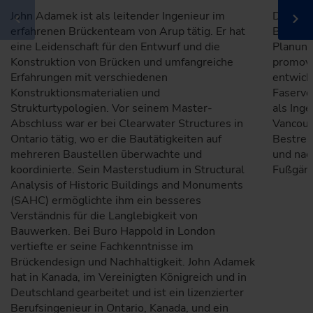
John Adamek ist als leitender Ingenieur im
Dr.- Ing
erfahrenen Brückenteam von Arup tätig. Er hat
Brücken
eine Leidenschaft für den Entwurf und die
Planung
Konstruktion von Brücken und umfangreiche
promovi
Erfahrungen mit verschiedenen
entwick
Konstruktionsmaterialien und
Faserve
Strukturtypologien. Vor seinem Master-
als Inge
Abschluss war er bei Clearwater Structures in
Vancouv
Ontario tätig, wo er die Bautätigkeiten auf
Bestreb
mehreren Baustellen überwachte und
und nac
koordinierte. Sein Masterstudium in Structural
Fußgäng
Analysis of Historic Buildings and Monuments
(SAHC) ermöglichte ihm ein besseres
Verständnis für die Langlebigkeit von
Bauwerken. Bei Buro Happold in London
vertiefte er seine Fachkenntnisse im
Brückendesign und Nachhaltigkeit. John Adamek
hat in Kanada, im Vereinigten Königreich und in
Deutschland gearbeitet und ist ein lizenzierter
Berufsingenieur in Ontario, Kanada, und ein