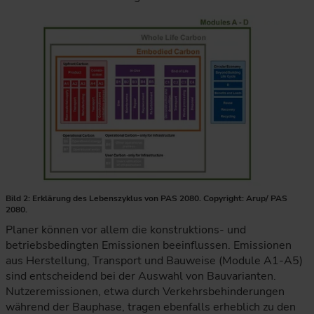
Bild 2: Erklärung des Lebenszyklus von PAS 2080. Copyright: Arup/ PAS
2080.
Die Grafik ordnet CO₂-Emissionen im Lebenszyklus eines Bau
Planer können vor allem die konstruktions- und
betriebsbedingten Emissionen beeinflussen. Emissionen
aus Herstellung, Transport und Bauweise (Module A1-A5)
sind entscheidend bei der Auswahl von Bauvarianten.
Nutzeremissionen, etwa durch Verkehrsbehinderungen
während der Bauphase, tragen ebenfalls erheblich zu den