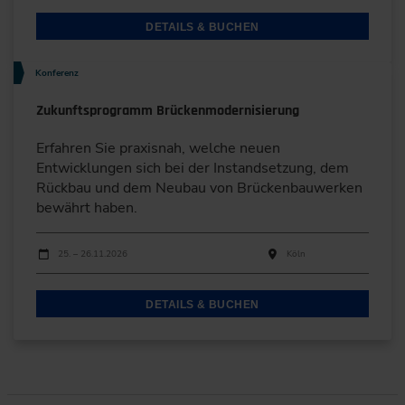
DETAILS & BUCHEN
Konferenz
Zukunftsprogramm Brückenmodernisierung
Erfahren Sie praxisnah, welche neuen
Entwicklungen sich bei der Instandsetzung, dem
Rückbau und dem Neubau von Brückenbauwerken
bewährt haben.
Durchführungen
Veranstaltungsdatum
Veranstaltungsort
25. – 26.11.2026
Köln
DETAILS & BUCHEN