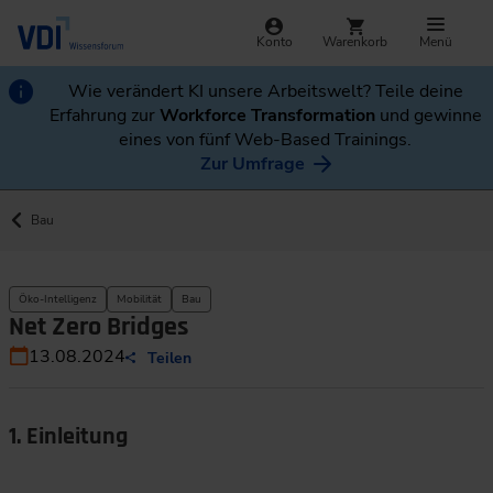
Konto
Warenkorb
Menü
Wie verändert KI unsere Arbeitswelt? Teile deine
Erfahrung zur
Workforce Transformation
und gewinne
eines von fünf Web-Based Trainings.
Zur Umfrage
Bau
Öko-Intelligenz
Mobilität
Bau
Net Zero Bridges
13.08.2024
Teilen
1. Einleitung