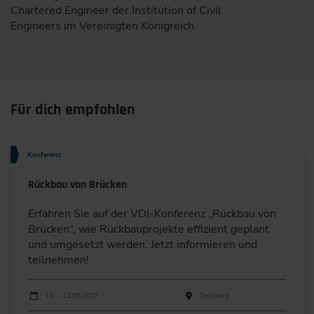
Chartered Engineer der Institution of Civil
Engineers im Vereinigten Königreich.
Für dich empfohlen
Konferenz
Rückbau von Brücken
Erfahren Sie auf der VDI-Konferenz „Rückbau von
Brücken“, wie Rückbauprojekte effizient geplant
und umgesetzt werden. Jetzt informieren und
teilnehmen!
Durchführungen
Veranstaltungsdatum
Veranstaltungsort
11. – 12.05.2027
Duisburg