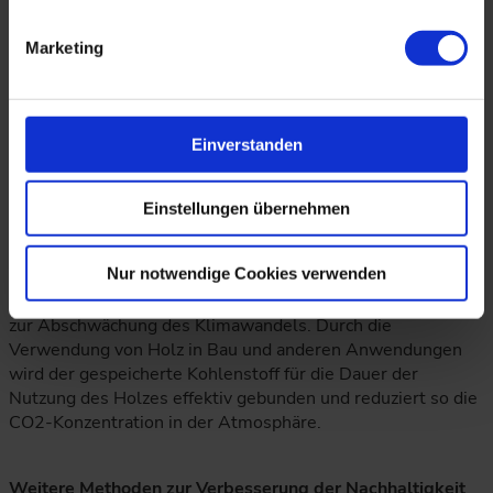
Baustahl (1.750 kgCO2/t) und ist zudem kosteneffizienter
[4].
Marketing
Holz bietet erhebliche Nachhaltigkeitsvorteile. Jeder
Kubikmeter Holz spart etwa 800 kg CO2-Äquivalent
(ECO2). Zusätzlich kann Holz am Ende seiner Lebensdauer
Einverstanden
zur Energiegewinnung verbrannt werden, was weitere 442
kg CO2 einspart, indem es den durchschnittlichen
Kohlenstoffausstoß ersetzt. Der Prozess der Bindung und
Einstellungen übernehmen
Speicherung von Kohlendioxid aus der Atmosphäre durch
das Wachstum und die Erhaltung von Bäumen wird als
Nur notwendige Cookies verwenden
Kohlenstoffsequestrierung bezeichnet. Dies ist ein
wesentlicher Bestandteil natürlicher Klimaschutzlösungen
zur Abschwächung des Klimawandels. Durch die
Verwendung von Holz in Bau und anderen Anwendungen
wird der gespeicherte Kohlenstoff für die Dauer der
Nutzung des Holzes effektiv gebunden und reduziert so die
CO2-Konzentration in der Atmosphäre.
Weitere Methoden zur Verbesserung der Nachhaltigkeit