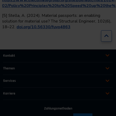
https://www.theclimategroup.org/sites/default/files/2024-
02/Policy%20Principles%20to%20Speed%20up%20the
[5] Stella, A. (2024). Material passports: an enabling
solution for material use? The Structural Engineer, 102(6),
18–22.
doi.org/10.56330/fuvo4863
Zur
Kontakt
+49 (0)2116214-201
Themen
Automation
Landtechnik & Landmaschinen
+49 (0)2116214-154
Services
Automobil
Management für Ingenieure
AGB
wissensforum
@
vdi.de
Bauen und Gebäude
Maschinenbau
Karriere
AEB
Energie
Persönlichkeit
Offene Stellen
Geschäftszeiten:
Mo–Fr von 08:00–16:30 Uhr
Häufig gestellte Fragen
Führung & Leadership
Prozessindustrie
Zahlungsmethoden
Wir als Arbeitgeber
Adresse ändern
Industrie 4.0
Recht für Ingenieure