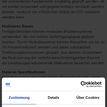
die vorhandenen Fundamente sorgfältig geprüft werden, ob
sie wiederverwendet und gegebenenfalls verstärkt werden
können, wodurch ein erheblicher Anteil an CO2 reduziert
werden kann.
Modulares Bauen
Fertigteilbrücken können modulare Brückensysteme
verwenden, die mit hohem Vorfertigungsgrad geplant
wurden. Durch Modulbauweise können Bauzeiten um bis zu
70 Prozentreduziert werden und daher substanziell
Treibhausgasemissionen gespart. Aus diesem Grund kann
die Reduzierung der verkehrsbeeinträchtigenden Bauzeit
als treibhausgasreduzierende Maßnahme bewertet werden.
Material Spezifikationen
Stahlbeton kann ein nachhaltiges Baumaterial sein, wenn
technische Spezifikationen und Beschaffung sorgfältig
berücksichtigt werden. Beton bietet durch seine Festigkeit
und Haltbarkeit Vorteile wie reduzierten Materialverbrauch
Zustimmung
Details
Über Cookies
und vollständige Recycelbarkeit. Zur Verbesserung der
Nachhaltigkeit sollten der Zementgehalt, die Verwendung