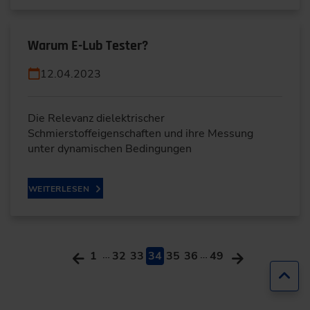
Warum E-Lub Tester?
12.04.2023
Die Relevanz dielektrischer
Schmierstoffeigenschaften und ihre Messung
unter dynamischen Bedingungen
WEITERLESEN
…
…
1
32
33
34
35
36
49
Zur