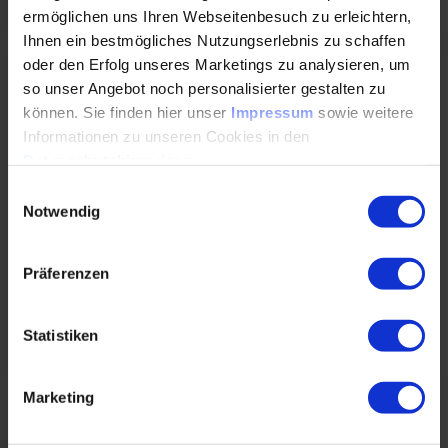
ermöglichen uns Ihren Webseitenbesuch zu erleichtern,
Ihnen ein bestmögliches Nutzungserlebnis zu schaffen
oder den Erfolg unseres Marketings zu analysieren, um
Benchmarks in Leistungsdichte und Effizienz
so unser Angebot noch personalisierter gestalten zu
setzen
können. Sie finden hier unser
Impressum
sowie weitere
Informationen zu unseren Cookies in den
27.04.2023
Datenschutzhinweisen
.
Einwilligungsauswahl
Benchmarks in Leistungsdichte und Effizienz
Notwendig
setzen (Düsseldorf, 27.4.2023) Alexander Krick,
Head of Technical Development E-Drive &
Präferenzen
Transmission bei…
WEITERLESEN
Statistiken
Marketing
Die KI entwickelt kreativ mit