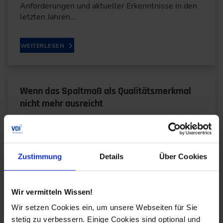
Anforderungen und aktueller Erkenntnisse in den
letzten Jahren…
WEITERLESEN
Wenn das Spaltmaß als Qualitätsmerkmal
nicht mehr ausreicht
02.05.2023
Im Interview erklärt Anja Hendel,
Zustimmung
Details
Über Cookies
Geschäftsführerin der diconium GmbH, was die
digitale Transformation für Hardware-fokussierte
Unternehmen bedeutet.
Wir vermitteln Wissen!
Wir setzen Cookies ein, um unsere Webseiten für Sie
WEITERLESEN
stetig zu verbessern. Einige Cookies sind optional und