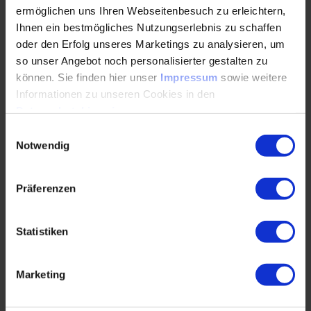
Identifizierung der funktionellen Anforderungen an
ermöglichen uns Ihren Webseitenbesuch zu erleichtern,
technische Bauteile
Ihnen ein bestmögliches Nutzungserlebnis zu schaffen
Bestimmung der Umgebungsbedingungen wie
oder den Erfolg unseres Marketings zu analysieren, um
Temperatur, Luftfeuchtigkeit, Umwelteinflüsse und
so unser Angebot noch personalisierter gestalten zu
weitere
können. Sie finden hier unser
Impressum
sowie weitere
Informationen zu unseren Cookies in den
Ableiten von geeigneten Kunststoffen mit Bezug zur
Datenschutzhinweisen
.
Recyclingfähigkeit
Einwilligungsauswahl
Auslegung und Dimensionierung von
Notwendig
Kunststoffbauteilen
Vorgehen bei der Dimensionierung technischer
Präferenzen
Kunststoffbauteile
Anwendungsbezogener Nachweis der Festigkeit für
Statistiken
Kunststoffkomponenten
Integration von wiederverwertbaren Materialien und
Marketing
modularem Design
Kreislaufgerechte virtuelle Produktentwicklung