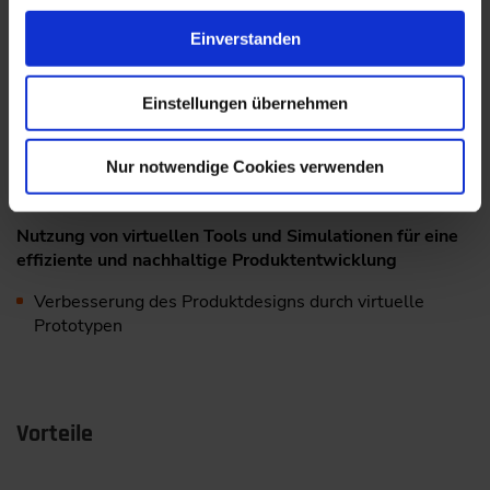
Lebenszyklusanalyse (LCA) in der virtuellen
Einverstanden
Produktentwicklung
Integration von LCA in den frühen Phasen der
Einstellungen übernehmen
Produktentwicklung
Nur notwendige Cookies verwenden
Nutzung von LCA-Daten zur
Entscheidungsunterstützung und Kommunikation
Nutzung von virtuellen Tools und Simulationen für eine
effiziente und nachhaltige Produktentwicklung
Verbesserung des Produktdesigns durch virtuelle
Prototypen
Vorteile