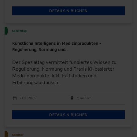
DETAILS & BUCHEN
Spezialtag
Künstliche Intelligenz in Medizinprodukten –
Regulierung, Normung und…
Der Spezialtag vermittelt fundiertes Wissen zu
Regulierung, Normung und Praxis KI-basierter
Medizinprodukte. Inkl. Fallstudien und
Erfahrungsaustausch.
Durchführungen
Veranstaltungsdatum
Veranstaltungsort
21.09.2026
Mannheim
DETAILS & BUCHEN
Seminar