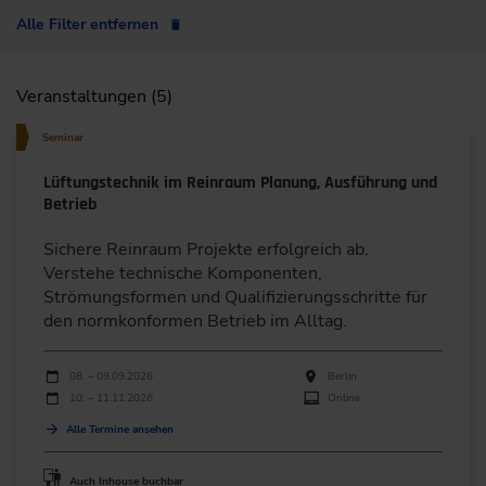
Alle Filter entfernen
Veranstaltungen (5)
Seminar
Lüftungstechnik im Reinraum Planung, Ausführung und
Betrieb
Sichere Reinraum Projekte erfolgreich ab.
Verstehe technische Komponenten,
Strömungsformen und Qualifizierungsschritte für
den normkonformen Betrieb im Alltag.
Durchführungen
Veranstaltungsdatum
Veranstaltungsort
08. – 09.09.2026
Berlin
10. – 11.11.2026
Online
Alle Termine ansehen
Auch Inhouse buchbar