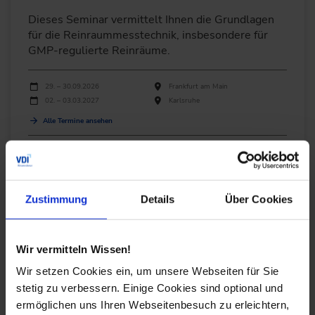
Dieses Seminar vermittelt Ihnen die Grundlagen
für die Reinraummesstechnik, insbesondere für
GMP-regulierte Reinräume.
Durchführungen
Veranstaltungsdatum
Veranstaltungsort
29. – 30.09.2026
Frankfurt am Main
02. – 03.03.2027
Karlsruhe
Alle Termine ansehen
Auch Inhouse buchbar
DETAILS & BUCHEN
Zustimmung
Details
Über Cookies
Seminar
Wir vermitteln Wissen!
Fertigung von Kunststoffprodukten im Reinraum
Anlagentechnik und -qual…
Wir setzen Cookies ein, um unsere Webseiten für Sie
stetig zu verbessern. Einige Cookies sind optional und
Erfahren Sie, wie Sie Kunststoff-
ermöglichen uns Ihren Webseitenbesuch zu erleichtern,