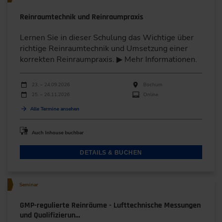
Reinraumtechnik und Reinraumpraxis
Lernen Sie in dieser Schulung das Wichtige über
richtige Reinraumtechnik und Umsetzung einer
korrekten Reinraumpraxis. ▶ Mehr Informationen.
Durchführungen
Veranstaltungsdatum
Veranstaltungsort
23. – 24.09.2026
Bochum
25. – 26.11.2026
Online
Alle Termine ansehen
Auch Inhouse buchbar
DETAILS & BUCHEN
Seminar
GMP-regulierte Reinräume - Lufttechnische Messungen
und Qualifizierun…