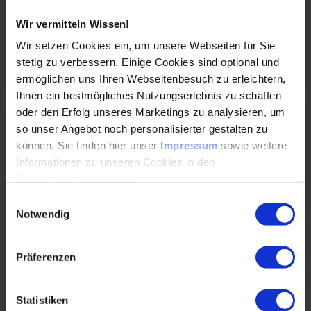
Interview, warum Wertanalyse heute weit über
Zahlen…
Wir vermitteln Wissen!
Wir setzen Cookies ein, um unsere Webseiten für Sie
WEITERLESEN
stetig zu verbessern. Einige Cookies sind optional und
ermöglichen uns Ihren Webseitenbesuch zu erleichtern,
Ihnen ein bestmögliches Nutzungserlebnis zu schaffen
oder den Erfolg unseres Marketings zu analysieren, um
Grünes Methanol: Ein wichtiger Hebel zur
so unser Angebot noch personalisierter gestalten zu
CO2-Reduktion im Mobilitätssektor
können. Sie finden hier unser
Impressum
sowie weitere
Informationen zu unseren Cookies in den
12.02.2026
Datenschutzhinweisen
.
Einwilligungsauswahl
Flüssig, speicherbar, schnell skalierbar: Grünes
Notwendig
Methanol soll Schwerlast, Off-Highway und
Schifffahrt defossilisieren. Martin Wieser (AVL)
Präferenzen
skizziert…
WEITERLESEN
Statistiken