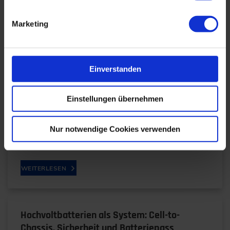
Marketing
Wahre oder scheinbare
Technologieneutralität?
Einverstanden
11.02.2026
Einstellungen übernehmen
- Die CO2-Flottengesetzgebung aus juristischer
PerspektiveVon der Messmethode bis zur
Marktlenkung: Das Interview mit Dr. Benedikt
Nur notwendige Cookies verwenden
Wolfers zeigt, wie…
WEITERLESEN
Hochvoltbatterien als System: Cell-to-
Chassis, Sicherheit und Batteriepass