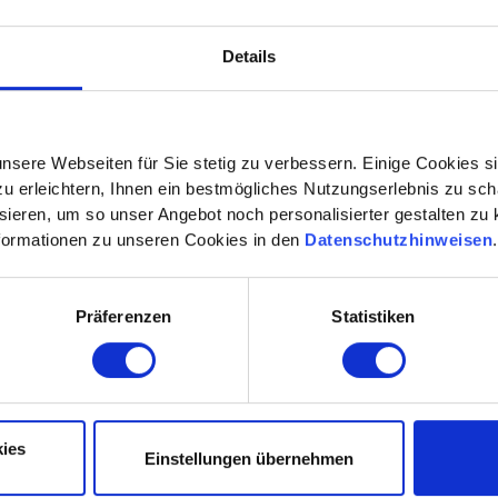
HAZID, HAZOP und LOPA Analysen im Voraus identifizieren
Details
forderliche…
nsere Webseiten für Sie stetig zu verbessern. Einige Cookies s
 erleichtern, Ihnen ein bestmögliches Nutzungserlebnis zu scha
ieren, um so unser Angebot noch personalisierter gestalten zu k
formationen zu unseren Cookies in den
Datenschutzhinweisen
restreffen der Betriebsingenieure
Präferenzen
Statistiken
ies
Einstellungen übernehmen