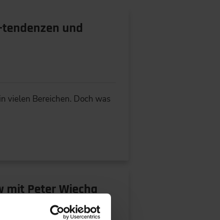
, -tendenzen und
n vielen Bereichen. Doch was
ew mit Peter Wiecha