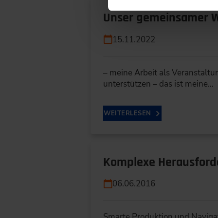
Unser gemeinsamer W
15.11.2022
– meine Arbeit als Veranstaltu
unterstützen – das ist meine…
WEITERLESEN
Komplexe Herausford
06.06.2016
Smarte Produktion und Navigati