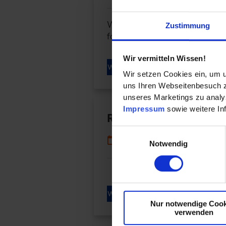
Wie lassen sich Gefahren mit 
Zustimmung
fordert von Betreiber*innen er
Wir vermitteln Wissen!
WEITERLESEN
Wir setzen Cookies ein, um u
uns Ihren Webseitenbesuch zu
unseres Marketings zu analys
Impressum
sowie weitere In
Rückblick auf das Jah
Einwilligungsauswahl
12.12.2022
Notwendig
WEITERLESEN
Nur notwendige Cook
verwenden