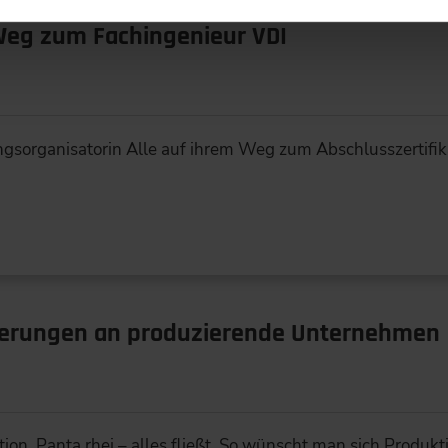
eg zum Fachingenieur VDI
ngsorganisatorin Alle auf ihrem Weg zum Abschlusszertifik
erungen an produzierende Unternehmen
on. Panta rhei – alles fließt. So wünscht man sich Produkti