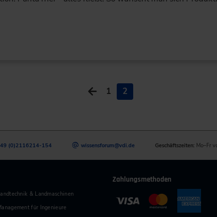
1
2
49 (0)2116214-154
wissensforum
@
vdi.de
Geschäftszeiten:
Mo–Fr v
Zahlungsmethoden
andtechnik & Landmaschinen
anagement für Ingenieure