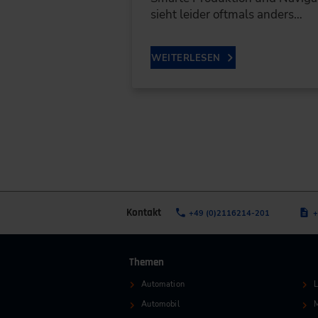
sieht leider oftmals anders…
WEITERLESEN
Kontakt
+49 (0)2116214-201
+
Themen
Automation
L
Automobil
M