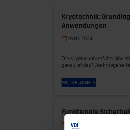
Kryotechnik: Grundlag
Anwendungen
26.03.2024
Die Kryotechnik erfährt eine
genau ist das? Die kryogene T
WEITERLESEN
Funktionale Sicherhei
30.01.2024