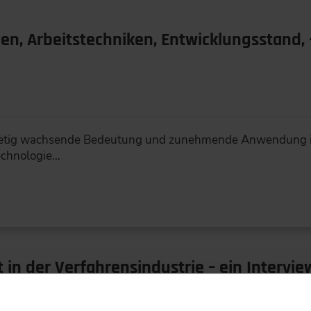
en, Arbeitstechniken, Entwicklungsstand
 stetig wachsende Bedeutung und zunehmende Anwendung i
echnologie…
t in der Verfahrensindustrie – ein Intervi