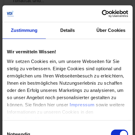
Tonalität und…
WEITERLESEN
Zustimmung
Details
Über Cookies
Produkt-Design und Produktion optimieren
Wir vermitteln Wissen!
mit Methode und Engineering-KI am Beispiel
Leistungselektronik in der E-Mobilität
Wir setzen Cookies ein, um unsere Webseiten für Sie
stetig zu verbessern. Einige Cookies sind optional und
29.05.2024
ermöglichen uns Ihren Webseitenbesuch zu erleichtern,
Ihnen ein bestmögliches Nutzungserlebnis zu schaffen
oder den Erfolg unseres Marketings zu analysieren, um
Wie lassen sich komplexe Produkte schneller und
so unser Angebot noch personalisierter gestalten zu
zuverlässiger entwickeln? Am Beispiel der
können. Sie finden hier unser
Impressum
sowie weitere
Leistungselektronik zeigt sich, wie Engineering-KI
mit…
Informationen zu unseren Cookies in den
Datenschutzhinweisen
.
Einwilligungsauswahl
WEITERLESEN
Notwendig