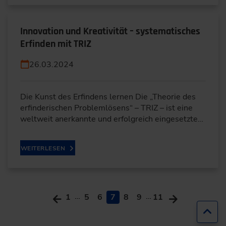
Innovation und Kreativität – systematisches
Erfinden mit TRIZ
26.03.2024
Die Kunst des Erfindens lernen Die „Theorie des
erfinderischen Problemlösens“ – TRIZ – ist eine
weltweit anerkannte und erfolgreich eingesetzte…
WEITERLESEN
…
…
1
5
6
7
8
9
11
Zur