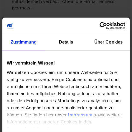
milliardenfach verbaut. Allein die Firma Tenneco
(vormals…
WEITERLESEN
Zustimmung
Details
Über Cookies
Einblicke in die Welt der
Zuverlässigkeitsanalysen
Wir vermitteln Wissen!
16.01.2024
Wir setzen Cookies ein, um unsere Webseiten für Sie
stetig zu verbessern. Einige Cookies sind optional und
ermöglichen uns Ihren Webseitenbesuch zu erleichtern,
Dr.-Ing. Martin Dazer ist Experte im Bereich
Ihnen ein bestmögliches Nutzungserlebnis zu schaffen
Zuverlässigkeitstechnik und Versuchsmethodik
oder den Erfolg unseres Marketings zu analysieren, um
und leitet den VDI-Spezialtag "Grundlagen der…
so unser Angebot noch personalisierter gestalten zu
können. Sie finden hier unser
Impressum
sowie weitere
WEITERLESEN
Informationen zu unseren Cookies in den
Datenschutzhinweisen
.