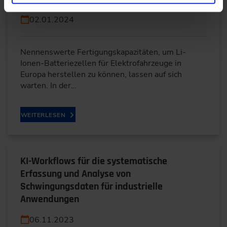
02.01.2024
Nennenswerte Fertigungskapazitäten, um Li-
Ionen-Batteriezellen für Elektrofahrzeuge in
Europa herstellen zu können, lassen auf sich
warten. In der…
WEITERLESEN
KI-Workflows für die systematische
Erfassung und Analyse von
Schwingungsdaten für industrielle
Anwendungen
06.11.2023