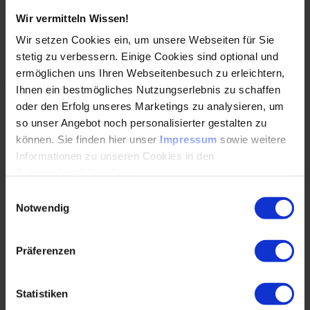
wird, ist nach…
Wir vermitteln Wissen!
Wir setzen Cookies ein, um unsere Webseiten für Sie
WEITERLESEN
stetig zu verbessern. Einige Cookies sind optional und
ermöglichen uns Ihren Webseitenbesuch zu erleichtern,
Ihnen ein bestmögliches Nutzungserlebnis zu schaffen
oder den Erfolg unseres Marketings zu analysieren, um
Experimentelle Modalanalyse – „Schnee von
so unser Angebot noch personalisierter gestalten zu
gestern“?
können. Sie finden hier unser
Impressum
sowie weitere
24.08.2017
Informationen zu unseren Cookies in den
Datenschutzhinweisen
.
Einwilligungsauswahl
In Zeiten immer schnellerer Rechner,
Notwendig
leistungsfähiger Berechnungssoftware und
hochaufgelöster Animation der Rechenergebnisse
erscheint diese Frage…
Präferenzen
WEITERLESEN
Statistiken