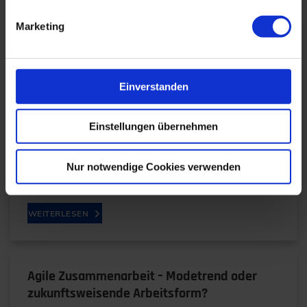
Marketing
Augmented Reality für die digitale Zukunft
der Industrie
04.08.2017
Einverstanden
Einstellungen übernehmen
Futuristisch anmutende Technologien wie
Augmented und Mixed Reality zeigen am Anfang
häufig nicht das volle Potenzial. Die
Nur notwendige Cookies verwenden
Anwendungsmöglichkeiten für…
WEITERLESEN
Agile Zusammenarbeit – Modetrend oder
zukunftsweisende Arbeitsform?