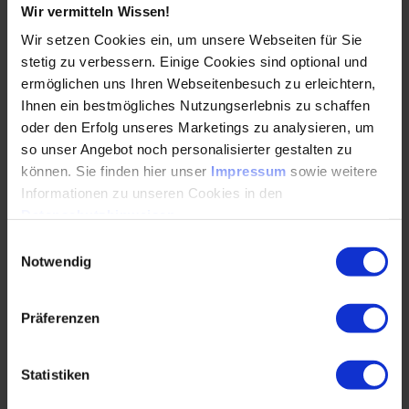
Wir vermitteln Wissen!
WEITERLESEN
Wir setzen Cookies ein, um unsere Webseiten für Sie
stetig zu verbessern. Einige Cookies sind optional und
ermöglichen uns Ihren Webseitenbesuch zu erleichtern,
Ihnen ein bestmögliches Nutzungserlebnis zu schaffen
„Der Verbrenner wird seine Dominanz
oder den Erfolg unseres Marketings zu analysieren, um
verlieren“ - Den Wettbewerb der
so unser Angebot noch personalisierter gestalten zu
Technologien zulassen
können. Sie finden hier unser
Impressum
sowie weitere
Informationen zu unseren Cookies in den
24.01.2020
Datenschutzhinweisen
.
Einwilligungsauswahl
Klimaschutz und CO2-Einsparungen sind Themen,
Notwendig
die uns alle angehen. „Auf den
Verbrennungsmotor zu verzichten, wird diese
Herausforderung aber nicht…
Präferenzen
WEITERLESEN
Statistiken