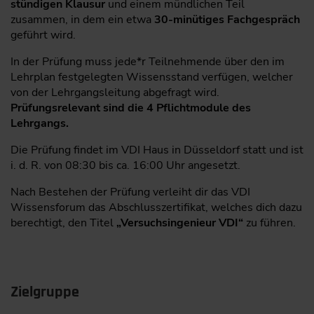
stündigen Klausur
und einem mündlichen Teil
für Kognitive Sensorsysteme (LKS) der Universität
zusammen, in dem ein etwa
30-minütiges Fachgespräch
des Saarlandes.
geführt wird.
Herr Böttger absolvierte ein Studium der
In der Prüfung muss jede*r Teilnehmende über den im
Mechatronik und Sensortechnik an der Hochschule
Lehrplan festgelegten Wissensstand verfügen, welcher
für Technik und Wirtschaft des Saarlandes. Im Zuge
von der Lehrgangsleitung abgefragt wird.
seiner Promotion im Bereich Materialwissenschaft
Prüfungsrelevant sind die 4 Pflichtmodule des
und Werkstofftechnik an der Universität des
Lehrgangs.
Saarlandes lag ein wesentlicher Fokus auf der
Datenauswertung unter Anwendung statistischer
Die Prüfung findet im VDI Haus in Düsseldorf statt und ist
Methoden sowie der Berücksichtigung von
i. d. R. von 08:30 bis ca. 16:00 Uhr angesetzt.
Störgrößen und Messunsicherheiten.
Nach Bestehen der Prüfung verleiht dir das VDI
Wissensforum das Abschlusszertifikat, welches dich dazu
berechtigt, den Titel
„Versuchsingenieur VDI“
zu führen.
Zielgruppe