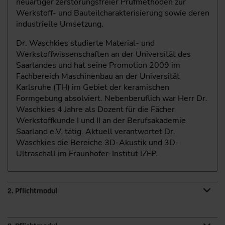
neuartiger zerstörungsfreier Prüfmethoden zur
Werkstoff- und Bauteilcharakterisierung sowie deren
industrielle Umsetzung.
Dr. Waschkies studierte Material- und
Werkstoffwissenschaften an der Universität des
Saarlandes und hat seine Promotion 2009 im
Fachbereich Maschinenbau an der Universität
Karlsruhe (TH) im Gebiet der keramischen
Formgebung absolviert. Nebenberuflich war Herr Dr.
Waschkies 4 Jahre als Dozent für die Fächer
Werkstoffkunde I und II an der Berufsakademie
Saarland e.V. tätig. Aktuell verantwortet Dr.
Waschkies die Bereiche 3D-Akustik und 3D-
Ultraschall im Fraunhofer-Institut IZFP.
2. Pflichtmodul
Modul 2: Optimierung mit Verfahren der statistischen