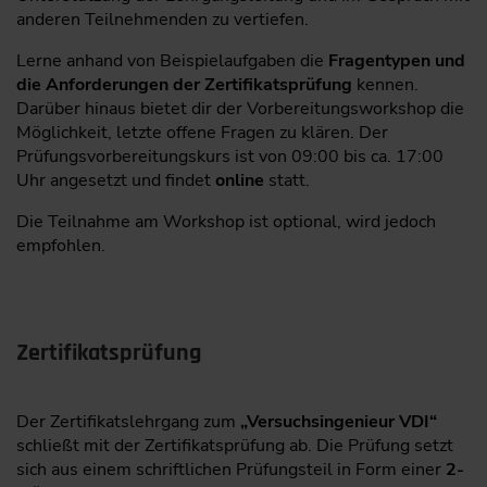
(IPT) die „Qualitätsgerechte Optimierung von
anderen Teilnehmenden zu vertiefen.
Fertigungsprozessen“ geleitet. Außerdem hat er in
Behandlung von praxisrelevanten
der Gesellschaft für Qualitätssicherung als Mitglied
Problemstellungen aus dem Alltag der
Lerne anhand von Beispielaufgaben die
Fragentypen und
der Geschäftsführung den Bereich „Produkt- und
Teilnehmenden
die Anforderungen der Zertifikatsprüfung
kennen.
Prozessoptimierung“ aufgebaut. Herr Dr. Gimpel
Darüber hinaus bietet dir der Vorbereitungsworkshop die
verfügt über mehr als 25 Jahre praktische Erfahrung
Möglichkeit, letzte offene Fragen zu klären. Der
Seminarleitung
als Berater und externer Projektleiter in den
Prüfungsvorbereitungskurs ist von 09:00 bis ca. 17:00
unterschiedlichsten Branchen.
Uhr angesetzt und findet
online
statt.
Dr.-Ing. David Böttger
ist seit 2017 als
Zum Interview mit Dr.-Ing. Bernd Gimpel
wissenschaftlicher Mitarbeiter am Fraunhofer-
Die Teilnahme am Workshop ist optional, wird jedoch
Institut für Zerstörungsfreie Prüfverfahren IZFP in
empfohlen.
Saarbrücken tätig. Seine Forschungsaktivitäten
konzentrieren sich unter anderem auf die
Weiterentwicklung und anwendungsorientierte
Anpassung von fertigungsintegrierten Prüfverfahren
Zertifikatsprüfung
zur Prozessüberwachung. Hierbei kommen
akustische und mikromagnetische zerstörungsfreie
Prüfmethoden in Kombination mit experimentellen
Der Zertifikatslehrgang zum
„Versuchsingenieur VDI“
und statistischen Ansätzen zum Einsatz. Darüber
schließt mit der Zertifikatsprüfung ab. Die Prüfung setzt
hinaus fungiert er seit 2024 als Referent der
sich aus einem schriftlichen Prüfungsteil in Form einer
2-
Institutsleitung und als Schnittstelle zum Lehrstuhl