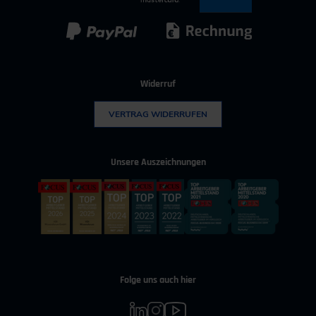
Kunststoff
Umwelttechnik
Zertifikatsprüfung
Durchführungen
Veranstaltungsdatum
Veranstaltungsort
26.06.2028
VDI Haus Düsseldorf
Widerruf
VERTRAG WIDERRUFEN
Unsere Auszeichnungen
Folge uns auch hier