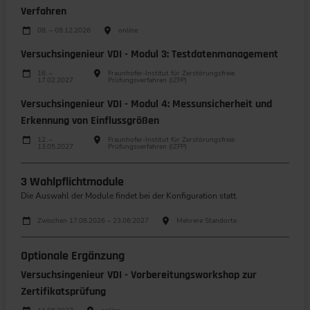
Verfahren
Durchführungen
Veranstaltungsdatum
Veranstaltungsort
08. – 09.12.2026
online
Versuchsingenieur VDI - Modul 3: Testdatenmanagement
Durchführungen
Veranstaltungsdatum
Veranstaltungsort
16. –
Fraunhofer-Institut für Zerstörungsfreie
17.02.2027
Prüfungsverfahren (IZFP)
Versuchsingenieur VDI - Modul 4: Messunsicherheit und
Erkennung von Einflussgrößen
Durchführungen
Veranstaltungsdatum
Veranstaltungsort
12. –
Fraunhofer-Institut für Zerstörungsfreie
13.05.2027
Prüfungsverfahren (IZFP)
3 Wahlpflichtmodule
Die Auswahl der Module findet bei der Konfiguration statt.
Durchführungen
Veranstaltungsdatum
Veranstaltungsort
Zwischen 17.08.2026 – 23.06.2027
Mehrere Standorte
Optionale Ergänzung
Versuchsingenieur VDI - Vorbereitungsworkshop zur
Zertifikatsprüfung
Durchführungen