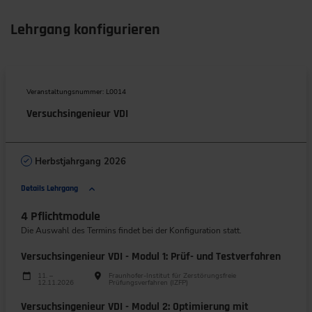
Lehrgang konfigurieren
Veranstaltungsnummer: L0014
Versuchsingenieur VDI
Herbstjahrgang 2026
Details Lehrgang
4 Pflichtmodule
Die Auswahl des Termins findet bei der Konfiguration statt.
Versuchsingenieur VDI - Modul 1: Prüf- und Testverfahren
Durchführungen
Veranstaltungsdatum
Veranstaltungsort
11. –
Fraunhofer-Institut für Zerstörungsfreie
12.11.2026
Prüfungsverfahren (IZFP)
Versuchsingenieur VDI - Modul 2: Optimierung mit