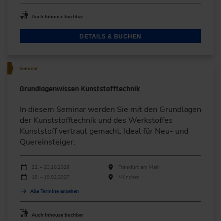
Auch Inhouse buchbar
DETAILS & BUCHEN
Seminar
Grundlagenwissen Kunststofftechnik
In diesem Seminar werden Sie mit den Grundlagen
der Kunststofftechnik und des Werkstoffes
Kunststoff vertraut gemacht. Ideal für Neu- und
Quereinsteiger.
Durchführungen
Veranstaltungsdatum
Veranstaltungsort
22. – 23.10.2026
Frankfurt am Main
18. – 19.02.2027
München
Alle Termine ansehen
Auch Inhouse buchbar