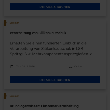
DETAILS & BUCHEN
Seminar
Verarbeitung von Silikonkautschuk
Erhalten Sie einen fundierten Einblick in die
Verarbeitung von Silikonkautschuk ▶ LSR
Spritzguß ✔ Mehrkomponentenspritzgießen ✔
Durchführungen
Veranstaltungsdatum
Veranstaltungsort
03. – 04.11.2026
Online
DETAILS & BUCHEN
Seminar
Grundlagenwissen: Elastomerverarbeitung