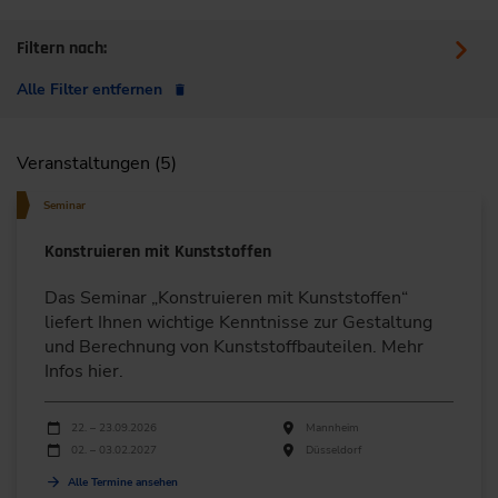
Filtern nach:
Alle Filter entfernen
Veranstaltungen (5)
Seminar
Konstruieren mit Kunststoffen
Das Seminar „Konstruieren mit Kunststoffen“
liefert Ihnen wichtige Kenntnisse zur Gestaltung
und Berechnung von Kunststoffbauteilen. Mehr
Infos hier.
Durchführungen
Veranstaltungsdatum
Veranstaltungsort
22. – 23.09.2026
Mannheim
02. – 03.02.2027
Düsseldorf
Alle Termine ansehen