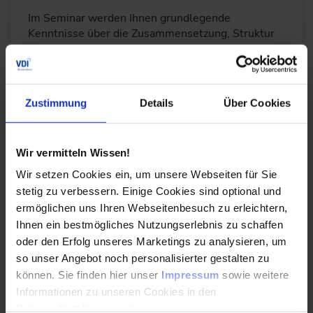
Im Seminar werden Ihnen grund­legende
Kenntnisse über die Zusammensetzung, Struktur
und Verarbeitungsverfahren von Elastomeren
vermittel.
Durchführungen
Veranstaltungsdatum
Veranstaltungsort
09. – 10.11.2026
Düsseldorf
Zustimmung
Details
Über Cookies
08. – 09.03.2027
Online
Alle Termine ansehen
Wir vermitteln Wissen!
Auch Inhouse buchbar
Wir setzen Cookies ein, um unsere Webseiten für Sie
stetig zu verbessern. Einige Cookies sind optional und
DETAILS & BUCHEN
ermöglichen uns Ihren Webseitenbesuch zu erleichtern,
Ihnen ein bestmögliches Nutzungserlebnis zu schaffen
oder den Erfolg unseres Marketings zu analysieren, um
Seminar
so unser Angebot noch personalisierter gestalten zu
Grundlagenwissen: Spritzgießtechnik
können. Sie finden hier unser
Impressum
sowie weitere
Informationen zu unseren Cookies in den
Das Seminar vermittelt das Verständnis der
Datenschutzhinweisen
.