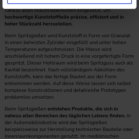
den wichtigsten Fertigungsverfahren. Es wird weltweit in
nahezu allen Industriebereichen eingesetzt, um
hochwertige Kunststoffteile präzise, effizient und in
hoher Stückzahl herzustellen.
Beim Spritzgießen wird Kunststoff in Form von Granulat
in einen beheizten Zylinder eingefüllt und unter hohen
Temperaturen aufgeschmolzen. Die Masse wird
anschließend mit hohem Druck in eine vorgefertigte Form
gespritzt. Dieser Hohlraum wird beim Spritzguss auch als
Kavität bezeichnet. Nach vollständigem Abkühlen des
Kunststoffs, kann das fertige Bauteil aus der Form
entnommen werden. Auf diese Weise lassen sich selbst
komplexe Konstruktionen und detailreiche Prototypen
problemlos umsetzen.
Beim Spritzgießen
entstehen Produkte, die sich in
nahezu allen Bereichen des täglichen Lebens finden.
In
der Automobilindustrie wird das Spritzgießen
beispielsweise zur Herstellung technischer Bauteile oder
Innenraumkomponenten genutzt. Im medizinischen