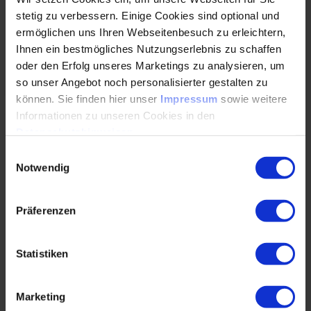
Tools gibt es? Welche Methode führt zu welchem
stetig zu verbessern. Einige Cookies sind optional und
Ergebnis? Und…
ermöglichen uns Ihren Webseitenbesuch zu erleichtern,
Ihnen ein bestmögliches Nutzungserlebnis zu schaffen
oder den Erfolg unseres Marketings zu analysieren, um
WEITERLESEN
so unser Angebot noch personalisierter gestalten zu
können. Sie finden hier unser
Impressum
sowie weitere
Informationen zu unseren Cookies in den
Unser gemeinsamer Weg zum Fachingenieur
Datenschutzhinweisen
.
VDI
Einwilligungsauswahl
Notwendig
15.11.2022
Präferenzen
– meine Arbeit als Veranstaltungsorganisatorin
Alle auf ihrem Weg zum Abschlusszertifikat
erfolgreich beraten und unterstützen – das ist
Statistiken
meine…
Marketing
WEITERLESEN