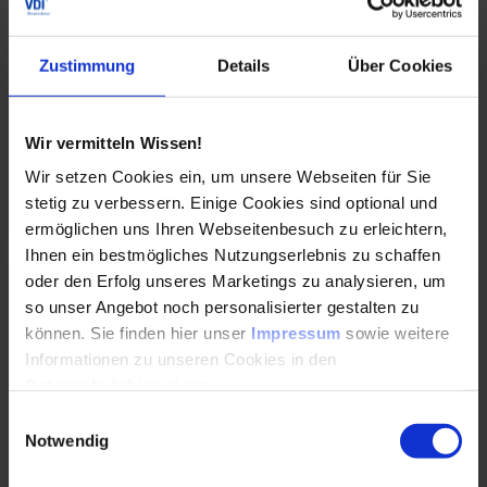
Die Corona-Krise als Führungskraft zu meistern ist
Zustimmung
Details
Über Cookies
eine absolute Herausforderung.
Verständlicherweise sind Sie selbst verunsichert.
Doch mindestens…
Wir vermitteln Wissen!
Wir setzen Cookies ein, um unsere Webseiten für Sie
WEITERLESEN
stetig zu verbessern. Einige Cookies sind optional und
ermöglichen uns Ihren Webseitenbesuch zu erleichtern,
Ihnen ein bestmögliches Nutzungserlebnis zu schaffen
oder den Erfolg unseres Marketings zu analysieren, um
Agile Zusammenarbeit – Modetrend oder
so unser Angebot noch personalisierter gestalten zu
zukunftsweisende Arbeitsform?
können. Sie finden hier unser
Impressum
sowie weitere
Informationen zu unseren Cookies in den
28.07.2017
Datenschutzhinweisen
.
Einwilligungsauswahl
Der Digitale Zwilling in der Realität bei ams
Notwendig
OSRAM. Die Qualitätsanforderungen der Kunden
steigen stetig: Fehlerraten wurden zunächst in