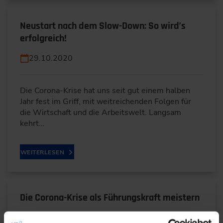
Neustart nach dem Slow-Down: So wird’s
erfolgreich!
29.10.2020
Die Corona-Krise hat uns seit gut einem halben
Jahr fest im Griff, mit weitreichenden Folgen für
die Wirtschaft und die Arbeitswelt. Langsam
kehrt…
WEITERLESEN
Die Corona-Krise als Führungskraft meistern
16.10.2020