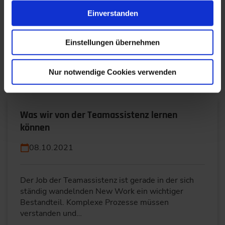
Zielvereinbarungen gehören zur modernen
Einverstanden
Personalführung. Richtig eingesetzt gilt die
'Führung mit Zielen' in einigen Unternehmen sogar
als Management…
Einstellungen übernehmen
WEITERLESEN
Nur notwendige Cookies verwenden
Was wir von der Teamassistenz lernen
können
08.10.2021
Der Job der Teamassistenz ist gerade in der sich
ständig wandelnden New Work ein wichtiger
Bestandteil. Komplexe Prozesse müssen
verstanden und…