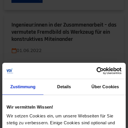
Ingenieur:innen in der Zusammenarbeit – das
vermutete Fremdbild als Werkzeug für ein
konstruktives Miteinander
01.06.2022
Unternehmen haben sich in der Charta der Vielfalt
zusammengeschlossen, um den wertschätzenden
Umgang mit der Unterschiedlichkeit ihrer…
Zustimmung
Details
Über Cookies
WEITERLESEN
Wir vermitteln Wissen!
Wir setzen Cookies ein, um unsere Webseiten für Sie
stetig zu verbessern. Einige Cookies sind optional und
Frauen im Ingenieurberuf: Cigdem Serbest