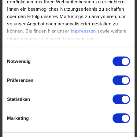
ermöglichen uns Ihren Webseitenbesuch zu erleichtern,
01.03.2022
Ihnen ein bestmögliches Nutzungserlebnis zu schaffen
oder den Erfolg unseres Marketings zu analysieren, um
so unser Angebot noch personalisierter gestalten zu
Die Autorin ist Dipl.-Wirtschaftsingenieurin,
können. Sie finden hier unser
Impressum
sowie weitere
MBE® und arbeitet seit 2016 als
Informationen zu unseren Cookies in den
Unternehmensberaterin, zertifizierter
Datenschutzhinweisen
.
systemischer Business Coach sowie…
Einwilligungsauswahl
Notwendig
WEITERLESEN
Präferenzen
Klare Ziele definieren: 5 Tipps für
Statistiken
erfolgreiche Mitarbeitergespräche zum
Jahresstart
Marketing
20.01.2022