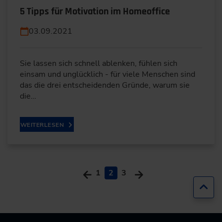
5 Tipps für Motivation im Homeoffice
03.09.2021
Sie lassen sich schnell ablenken, fühlen sich
einsam und unglücklich - für viele Menschen sind
das die drei entscheidenden Gründe, warum sie
die…
WEITERLESEN
1
2
3
Zur