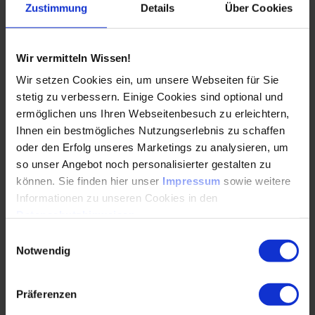
erfolgreich beraten und unterstützen – das ist
Zustimmung
Details
Über Cookies
meine…
Wir vermitteln Wissen!
WEITERLESEN
Wir setzen Cookies ein, um unsere Webseiten für Sie
stetig zu verbessern. Einige Cookies sind optional und
ermöglichen uns Ihren Webseitenbesuch zu erleichtern,
Vom Prototypenbau zur Großserie
Ihnen ein bestmögliches Nutzungserlebnis zu schaffen
oder den Erfolg unseres Marketings zu analysieren, um
27.10.2022
so unser Angebot noch personalisierter gestalten zu
können. Sie finden hier unser
Impressum
sowie weitere
Die Additive Fertigung (Additive Manufacturing –
Informationen zu unseren Cookies in den
AM) wird großserientauglich: Neue Verfahren wie
Datenschutzhinweisen
.
Cold Metal Fusion ermöglichen es, Millionen…
Einwilligungsauswahl
Notwendig
WEITERLESEN
Präferenzen