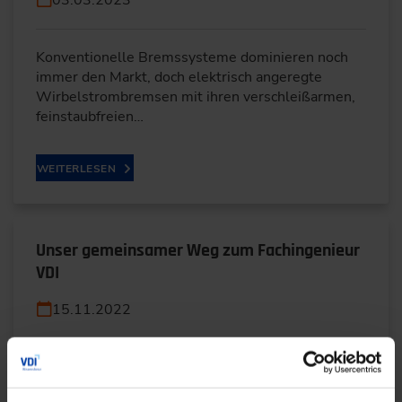
Konventionelle Bremssysteme dominieren noch
immer den Markt, doch elektrisch angeregte
Wirbelstrombremsen mit ihren verschleißarmen,
feinstaubfreien…
WEITERLESEN
Unser gemeinsamer Weg zum Fachingenieur
VDI
15.11.2022
– meine Arbeit als Veranstaltungsorganisatorin
Alle auf ihrem Weg zum Abschlusszertifikat