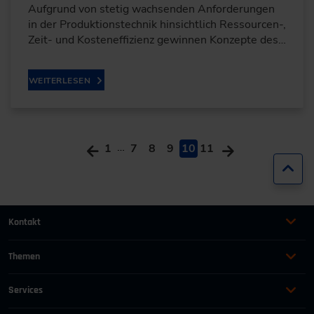
Aufgrund von stetig wachsenden Anforderungen
in der Produktionstechnik hinsichtlich Ressourcen-,
Zeit- und Kosteneffizienz gewinnen Konzepte des…
WEITERLESEN
…
1
7
8
9
10
11
Zur
Kontakt
+49 (0)2116214-201
Themen
Automation
Landtechnik & Landmaschinen
+49 (0)2116214-154
Services
Automobil
Management für Ingenieure
AGB