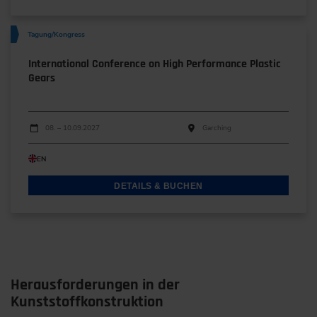
Tagung/Kongress
International Conference on High Performance Plastic
Gears
Durchführungen
Veranstaltungsdatum
Veranstaltungsort
08. – 10.09.2027
Garching
EN
DETAILS & BUCHEN
Herausforderungen in der
Kunststoffkonstruktion