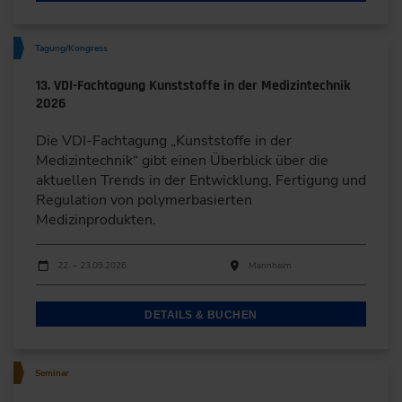
Tagung/Kongress
13. VDI-Fachtagung Kunststoffe in der Medizintechnik
2026
Die VDI-Fachtagung „Kunststoffe in der
Medizintechnik“ gibt einen Überblick über die
aktuellen Trends in der Entwicklung, Fertigung und
Regulation von polymerbasierten
Medizinprodukten.
Durchführungen
Veranstaltungsdatum
Veranstaltungsort
22. – 23.09.2026
Mannheim
DETAILS & BUCHEN
Seminar