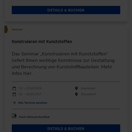
DETAILS & BUCHEN
Seminar
Konstruieren mit Kunststoffen
Das Seminar „Konstruieren mit Kunststoffen“
liefert Ihnen wichtige Kenntnisse zur Gestaltung
und Berechnung von Kunststoffbauteilen. Mehr
Infos hier.
Durchführungen
Veranstaltungsdatum
Veranstaltungsort
22. – 23.09.2026
Mannheim
02. – 03.02.2027
Düsseldorf
Alle Termine ansehen
Auch Inhouse buchbar
DETAILS & BUCHEN