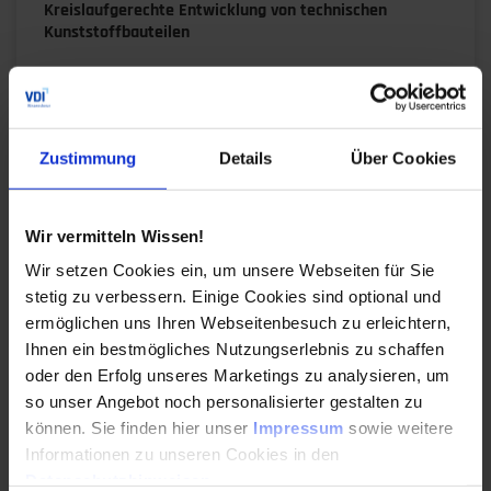
Kreislaufgerechte Entwicklung von technischen
Kunststoffbauteilen
Erhalten Sie grundlegende Kenntnisse zur
Entwicklung von Kunststoffbauteilen unter
material-, design-, fertigungs- und
anwendungstechnischen Aspekten.
Zustimmung
Details
Über Cookies
Durchführungen
Veranstaltungsdatum
Veranstaltungsort
07. – 08.10.2026
Mannheim
Wir vermitteln Wissen!
Auch Inhouse buchbar
Wir setzen Cookies ein, um unsere Webseiten für Sie
stetig zu verbessern. Einige Cookies sind optional und
DETAILS & BUCHEN
ermöglichen uns Ihren Webseitenbesuch zu erleichtern,
Ihnen ein bestmögliches Nutzungserlebnis zu schaffen
oder den Erfolg unseres Marketings zu analysieren, um
Seminar
so unser Angebot noch personalisierter gestalten zu
Grundlagenwissen Kunststofftechnik
können. Sie finden hier unser
Impressum
sowie weitere
Informationen zu unseren Cookies in den
In diesem Seminar werden Sie mit den Grundlagen
Datenschutzhinweisen
.
der Kunststofftechnik und des Werkstoffes