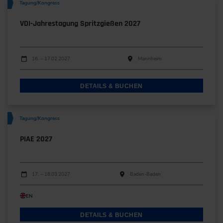
Tagung/Kongress
VDI-Jahrestagung Spritzgießen 2027
Durchführungen
Veranstaltungsdatum
Veranstaltungsort
16. – 17.02.2027
Mannheim
DETAILS & BUCHEN
Tagung/Kongress
PIAE 2027
Durchführungen
Veranstaltungsdatum
Veranstaltungsort
17. – 18.03.2027
Baden-Baden
EN
DETAILS & BUCHEN