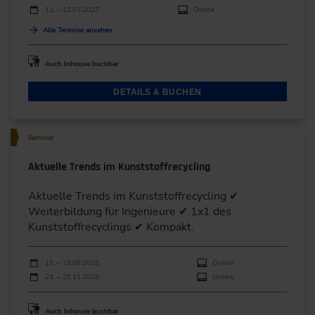
11. – 12.03.2027
Online
Alle Termine ansehen
Auch Inhouse buchbar
DETAILS & BUCHEN
Seminar
Aktuelle Trends im Kunststoffrecycling
Aktuelle Trends im Kunststoffrecycling ✔
Weiterbildung für Ingenieure ✔ 1x1 des
Kunststoffrecyclings ✔ Kompakt.
Durchführungen
Veranstaltungsdatum
Veranstaltungsort
15. – 16.09.2026
Online
24. – 25.11.2026
Online
Auch Inhouse buchbar