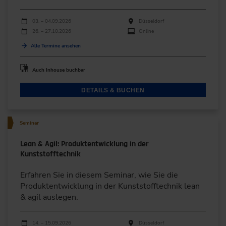
Durchführungen
Veranstaltungsdatum
Veranstaltungsort
03. – 04.09.2026
Düsseldorf
26. – 27.10.2026
Online
Alle Termine ansehen
Auch Inhouse buchbar
DETAILS & BUCHEN
Seminar
Lean & Agil: Produktentwicklung in der
Kunststofftechnik
Erfahren Sie in diesem Seminar, wie Sie die
Produktentwicklung in der Kunststofftechnik lean
& agil auslegen.
Durchführungen
Veranstaltungsdatum
Veranstaltungsort
14. – 15.09.2026
Düsseldorf