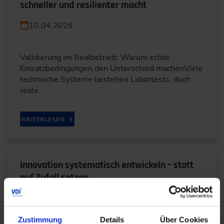
schneller und resilienter macht
10.04.2026
Validierung im Realbetrieb: Warum echte
Einsatzbedingungen den Unterschied machenViele
technische Systeme bestehen Labortests, doch
reale…
WEITERLESEN
Innovation systematisch entwickeln – statt
auf Zufall setzen
10.04.2026
Zustimmung
Details
Über Cookies