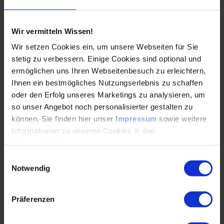
Die VDI-Sommerakademie „Innovationsmethoden“
vermittelt kompakt und praxisnah, wie sich
kreative Ideen systematisch entwickeln und
Wir vermitteln Wissen!
erfolgreich in die…
Wir setzen Cookies ein, um unsere Webseiten für Sie
stetig zu verbessern. Einige Cookies sind optional und
WEITERLESEN
ermöglichen uns Ihren Webseitenbesuch zu erleichtern,
Ihnen ein bestmögliches Nutzungserlebnis zu schaffen
oder den Erfolg unseres Marketings zu analysieren, um
so unser Angebot noch personalisierter gestalten zu
E-Motor ohne seltene Erden und ohne
können. Sie finden hier unser
Impressum
sowie weitere
Magneten: Eine Revolution im
Informationen zu unseren Cookies in den
Antriebsstrang?
Datenschutzhinweisen
.
09.04.2026
Einwilligungsauswahl
Notwendig
E-Motor ohne seltene Erden und ohne Magneten:
Präferenzen
Eine Revolution im Antriebsstrang?Wie lassen
sich E-Antriebe neu denken? Maximilian Güttinger,