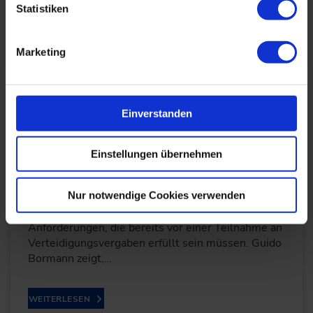
CEO von…
Statistiken
WEITERLESEN
Marketing
Guido Bormann im Interview: Warum der
Einverstanden
Einstieg in Verteidigungsvergaben oft
scheitert
Einstellungen übernehmen
07.04.2026
Nur notwendige Cookies verwenden
Viele Unternehmen unterschätzen die
Anforderungen, die bereits vor einer Teilnahme an
Verteidigungsvergaben erfüllt sein müssen. Guido
Bormann zeigt,…
WEITERLESEN