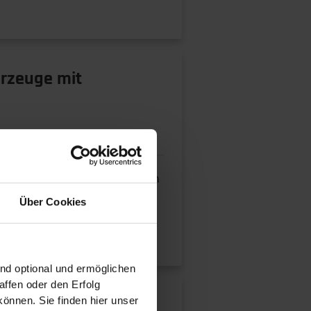
hrzeuge mit
en Universität Darmstadt haben
Über Cookies
ind optional und ermöglichen
ffen oder den Erfolg
önnen. Sie finden hier unser
onen reduzieren