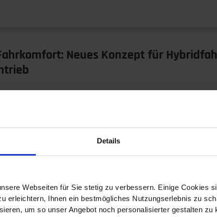
 Fahrkomfort: Neues Konzept für Hybridfa
ntrieb
Doppelantriebe ist nicht brandneu. Forscher der Technisch
it…
Details
nsere Webseiten für Sie stetig zu verbessern. Einige Cookies s
 erleichtern, Ihnen ein bestmögliches Nutzungserlebnis zu scha
ieren, um so unser Angebot noch personalisierter gestalten zu k
hotovoltaik: Reichweiten steigern, Emissi