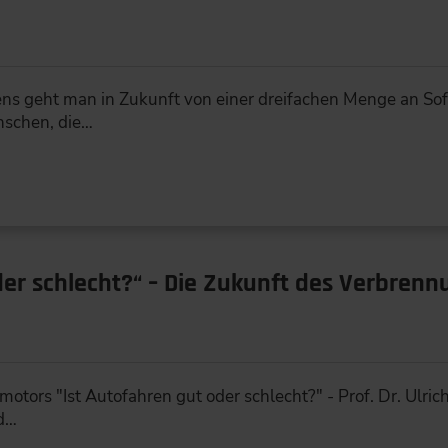
ns geht man in Zukunft von einer dreifachen Menge an So
nschen, die…
der schlecht?“ – Die Zukunft des Verbren
tors "Ist Autofahren gut oder schlecht?" - Prof. Dr. Ulric
nd…