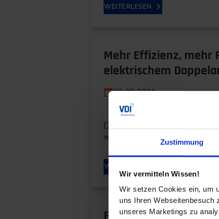
WEITERLESEN
Mehr Effizienz, mehr
elektrischem Doppela
09.08.2021
Die Grundidee für elektrische 
weitergedacht und eröffnen m
Zustimmung
WEITERLESEN
Wir vermitteln Wissen!
Wir setzen Cookies ein, um u
uns Ihren Webseitenbesuch zu
unseres Marketings zu analys
Fahrzeugintegrierte P