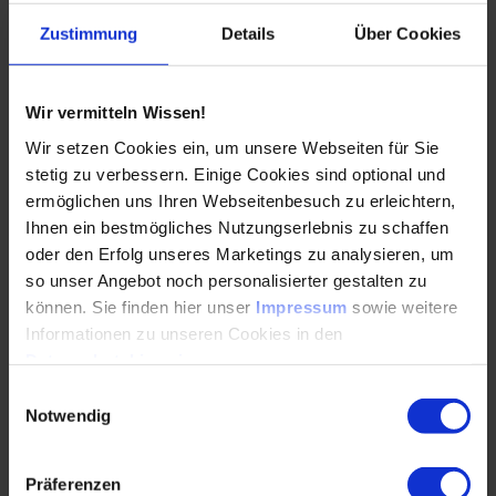
28.05.2026
Zustimmung
Details
Über Cookies
Warum die EUDR auch die Automobilindustrie
betrifft – und welche Material-, Lieferanten- und
Wir vermitteln Wissen!
Herkunftsdaten jetzt entscheidend werden
Wir setzen Cookies ein, um unsere Webseiten für Sie
stetig zu verbessern. Einige Cookies sind optional und
WEITERLESEN
ermöglichen uns Ihren Webseitenbesuch zu erleichtern,
Ihnen ein bestmögliches Nutzungserlebnis zu schaffen
oder den Erfolg unseres Marketings zu analysieren, um
so unser Angebot noch personalisierter gestalten zu
RAG-Systeme im Digital Engineering:
können. Sie finden hier unser
Impressum
sowie weitere
Simulation, Transparenz und
Informationen zu unseren Cookies in den
Demokratisierung von Wissen
Datenschutzhinweisen
.
28.05.2026
Einwilligungsauswahl
Notwendig
RAG-Systeme verbinden MBSE, Simulation und
Digital Twins zu einem durchgängigen
Präferenzen