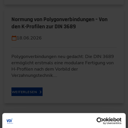
Normung von Polygonverbindungen – Von
den K-Profilen zur DIN 3689
18.06.2026
Polygonverbindungen neu gedacht: Die DIN 3689
ermöglicht erstmals eine modulare Fertigung von
H-Profilen nach dem Vorbild der
Verzahnungstechnik.…
WEITERLESEN
EUDR in der Automobilindustrie