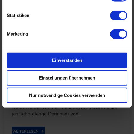
Informationsraum im Digital Engineering. Der
Fachbeitrag zeigt, wie…
Statistiken
WEITERLESEN
Marketing
Von der Vergangenheit zur Zukunft: Warum
Einverstanden
Rust C herausfordert
07.05.2026
Einstellungen übernehmen
Rust gilt als eine der spannendsten
Nur notwendige Cookies verwenden
Programmiersprachen der Gegenwart. Doch
warum fordern immer mehr Entwicklerteams die
jahrzehntelange Dominanz von…
WEITERLESEN