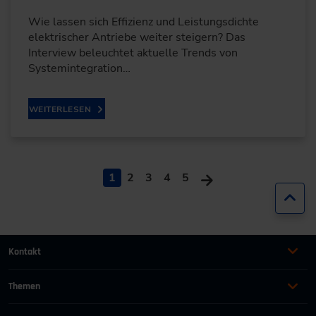
Wie lassen sich Effizienz und Leistungsdichte
elektrischer Antriebe weiter steigern? Das
Interview beleuchtet aktuelle Trends von
Systemintegration…
WEITERLESEN
1
2
3
4
5
Zur
Kontakt
+49 (0)2116214-201
Themen
Automation
Landtechnik & Landmaschinen
+49 (0)2116214-154