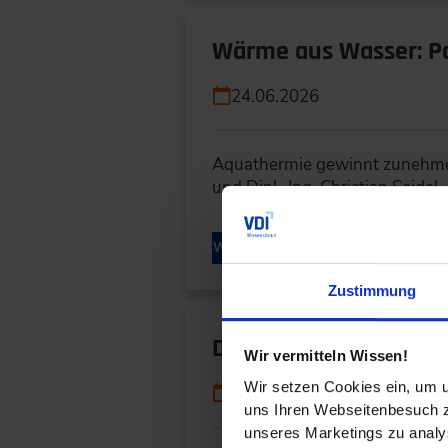
Wärme aus Wasser: P
24.06.2026
Aquathermie gewinnt zunehmen
und Dipl.-Ing. Christian Seidel
WEITERLESEN
Zustimmung
Der Aufbau der Wasser
Wir vermitteln Wissen!
Wir setzen Cookies ein, um u
18.06.2026
uns Ihren Webseitenbesuch zu
unseres Marketings zu analys