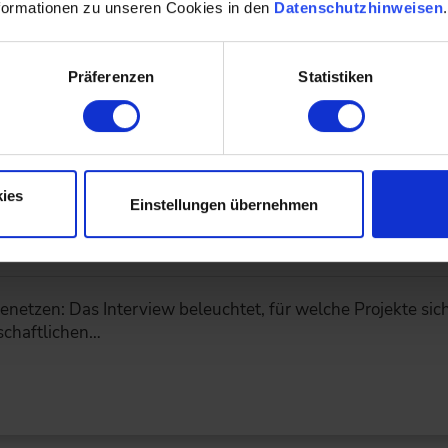
formationen zu unseren Cookies in den
Datenschutzhinweisen
t Fahrt auf – doch Erzeugung und Verbrauch liegen oft räu
Präferenzen
Statistiken
Solarthermie & PVT
ies
Einstellungen übernehmen
tzen: Das Interview beleuchtet, für welche Projekte sic
schaftlichen…