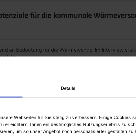
otenziale für die kommunale Wärmevers
d an Bedeutung für die Wärmewende. Im Interview erläut
, welche…
Details
stoffwirtschaft schreitet voran
nsere Webseiten für Sie stetig zu verbessern. Einige Cookies s
 erleichtern, Ihnen ein bestmögliches Nutzungserlebnis zu scha
ieren, um so unser Angebot noch personalisierter gestalten zu k