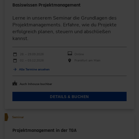
Basiswissen Projektmanagement
Lerne in unserem Seminar die Grundlagen des
Projektmanagements. Erfahre, wie du Projekte
erfolgreich planen, steuern und abschließen
kannst.
Durchführungen
Veranstaltungsdatum
Veranstaltungsort
28. – 29.09.2026
Online
02. – 03.12.2026
Frankfurt am Main
Alle Termine ansehen
Auch Inhouse buchbar
DETAILS & BUCHEN
Seminar
Projektmanagement in der TGA