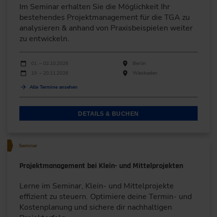
Im Seminar erhalten Sie die Möglichkeit Ihr
bestehendes Projektmanagement für die TGA zu
analysieren & anhand von Praxisbeispielen weiter
zu entwickeln.
Durchführungen
Veranstaltungsdatum
Veranstaltungsort
01. – 02.10.2026
Berlin
19. – 20.11.2026
Wiesbaden
Alle Termine ansehen
DETAILS & BUCHEN
Seminar
Projektmanagement bei Klein- und Mittelprojekten
Lerne im Seminar, Klein- und Mittelprojekte
effizient zu steuern. Optimiere deine Termin- und
Kostenplanung und sichere dir nachhaltigen