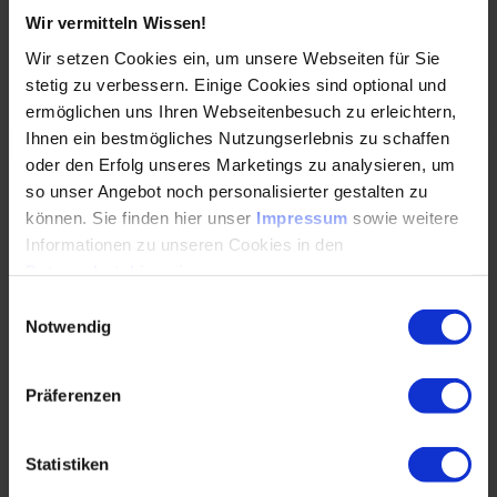
Wir vermitteln Wissen!
Auch Inhouse buchbar
Wir setzen Cookies ein, um unsere Webseiten für Sie
stetig zu verbessern. Einige Cookies sind optional und
DETAILS & BUCHEN
ermöglichen uns Ihren Webseitenbesuch zu erleichtern,
Ihnen ein bestmögliches Nutzungserlebnis zu schaffen
Seminar
oder den Erfolg unseres Marketings zu analysieren, um
so unser Angebot noch personalisierter gestalten zu
Schlagfertigkeit und Durchsetzungsstrategien für
können. Sie finden hier unser
Impressum
sowie weitere
Ingenieur*innen
Informationen zu unseren Cookies in den
Im Seminar Schlagfertigkeit und
Datenschutzhinweisen
.
Durchsetzungsstrategien trainieren Fach- und
Einwilligungsauswahl
Führungskräfte aller industriellen Branchen ein
Notwendig
souveränes Auftreten.
Präferenzen
Durchführungen
Veranstaltungsdatum
Veranstaltungsort
04. – 05.11.2026
Freising
15. – 16.02.2027
Online
Alle Termine ansehen
Statistiken