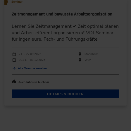
Seminar
Zeitmanagement und bewusste Arbeitsorganisation
Lernen Sie Zeitmanagement ✔ Zeit optimal planen
und Arbeit effizient organisieren ✔ VDI-Seminar
für Ingenieure, Fach- und Führungskräfte
Durchführungen
Veranstaltungsdatum
Veranstaltungsort
21. – 22.09.2026
Mannheim
30.11. – 01.12.2026
Wien
Alle Termine ansehen
Auch Inhouse buchbar
DETAILS & BUCHEN