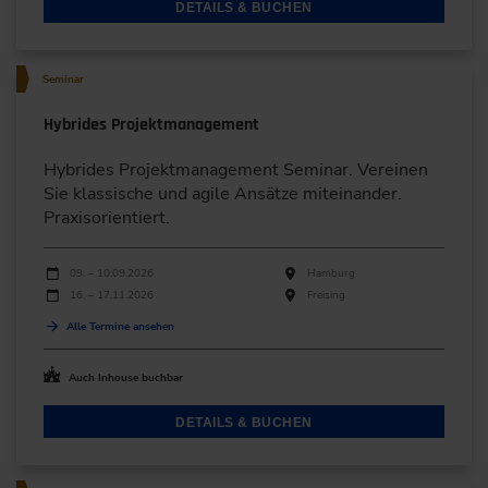
DETAILS & BUCHEN
Seminar
Hybrides Projektmanagement
Hybrides Projektmanagement Seminar. Vereinen
Sie klassische und agile Ansätze miteinander.
Praxisorientiert.
Durchführungen
Veranstaltungsdatum
Veranstaltungsort
09. – 10.09.2026
Hamburg
16. – 17.11.2026
Freising
Alle Termine ansehen
Auch Inhouse buchbar
DETAILS & BUCHEN