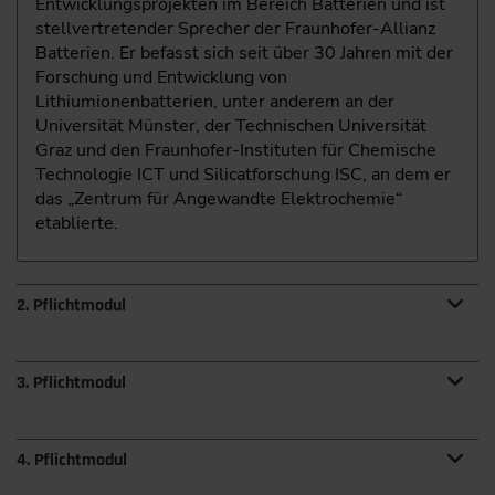
Entwicklungsprojekten im Bereich Batterien und ist
stellvertretender Sprecher der Fraunhofer-Allianz
Batterien. Er befasst sich seit über 30 Jahren mit der
Forschung und Entwicklung von
Lithiumionenbatterien, unter anderem an der
Universität Münster, der Technischen Universität
Graz und den Fraunhofer-Instituten für Chemische
Technologie ICT und Silicatforschung ISC, an dem er
das „Zentrum für Angewandte Elektrochemie“
etablierte.
2. Pflichtmodul
Modul 2: Die Produktion von Batteriezellen
3. Pflichtmodul
Das 2. Pflichtmodul gibt dir einen Überblick über den
gesamten Herstellungsprozess. Du lernst die
Modul 3: Von der Zelle zur Batterie
4. Pflichtmodul
besonderen Herausforderungen auf dem Weg von der
Fertigung im Labormaßstab bis hin zur Serienfertigung
Das 3. Pflichtmodul erklärt den Aufbau von Lithium-