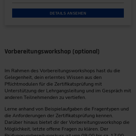
Dort beschäftigte er sich unter anderem mit dem
Aufbau eines Prototypenlabors für Batterie-packs,
DETAILS ANSEHEN
Batteriepackdesign, Diagnostiksoft- und Hardware
für Batteriemanagementsysteme und der
Modellierung von Lithium-Ionen-Batterien. Ab 2017
leitete er zudem die Abteilung
Batteriesystemtechnik und Fahrzeugintegration. Seit
2020 ist er Geschäftsführender Oberingenieur am
Vorbereitungsworkshop (optional)
ISEA.
Im Rahmen des Vorbereitungsworkshops hast du die
Gelegenheit, dein erlerntes Wissen aus den
Pflichtmodulen für die Zertifikatsprüfung mit
Unterstützung der Lehrgangsleitung und im Gespräch mit
anderen Teilnehmenden zu vertiefen.
Lerne anhand von Beispielaufgaben die Fragentypen und
die Anforderungen der Zertifikatsprüfung kennen.
Darüber hinaus bietet dir der Vorbereitungsworkshop die
Möglichkeit, letzte offene Fragen zu klären. Der
Prüfungsvorbereitungskurs ist von 09:00 bis ca. 17:00