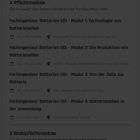
4 Pflichtmodule
Die Auswahl des Termins findet bei der Konfiguration statt.
Fachingenieur Batterien VDI - Modul 1: Technologie von
Batteriezellen
Durchführungen
Veranstaltungsdatum
Veranstaltungsort
05. – 06.10.2026
Fraunhofer-Institut für Silicatforschung ISC
Fachingenieur Batterien VDI - Modul 2: Die Produktion von
Batteriezellen
Durchführungen
Veranstaltungsdatum
Veranstaltungsort
04. – 05.12.2026
MEET - Münster Electrochemical Energy Technology
Fachingenieur Batterien VDI - Modul 3: Von der Zelle zur
Batterie
Durchführungen
Veranstaltungsdatum
Veranstaltungsort
22. – 23.02.2027
Best Western Plus Hotel Köln City
Fachingenieur Batterien VDI - Modul 4: Batteriezellen in
der Anwendung
Durchführungen
Veranstaltungsdatum
Veranstaltungsort
12. – 13.04.2027
Novotel München Airport
3 Wahlpflichtmodule
Die Auswahl der Module findet bei der Konfiguration statt.