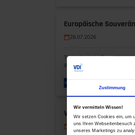
Europäische Souveräni
28.07.2026
Technologische Souveränität i
geht es nicht nur um innovati
WEITERLESEN
Zustimmung
Wir vermitteln Wissen!
Vom Datensilo zum dig
Wir setzen Cookies ein, um u
uns Ihren Webseitenbesuch zu
24.07.2026
unseres Marketings zu analys