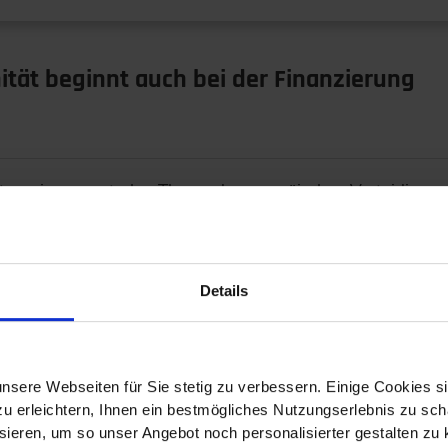
tät beginnt auch bei der Finanzierung
st zu einem zentralen Thema der europäischen Verteidigun
ve…
Details
italen Zwilling
nsere Webseiten für Sie stetig zu verbessern. Einige Cookies s
 erleichtern, Ihnen ein bestmögliches Nutzungserlebnis zu scha
ieren, um so unser Angebot noch personalisierter gestalten zu k