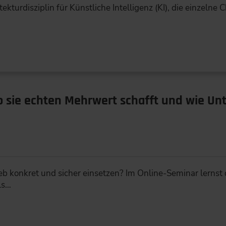
ekturdisziplin für Künstliche Intelligenz (KI), die einzelne 
o sie echten Mehrwert schafft und wie Un
ieb konkret und sicher einsetzen? Im Online-Seminar lerns
ls…