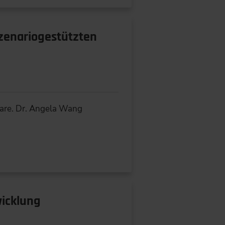
szenariogestützten
ware. Dr. Angela Wang
wicklung