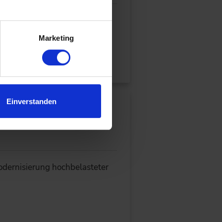
.
ssystemen zusammenführen und
Marketing
Einverstanden
le von der A1
dernisierung hochbelasteter