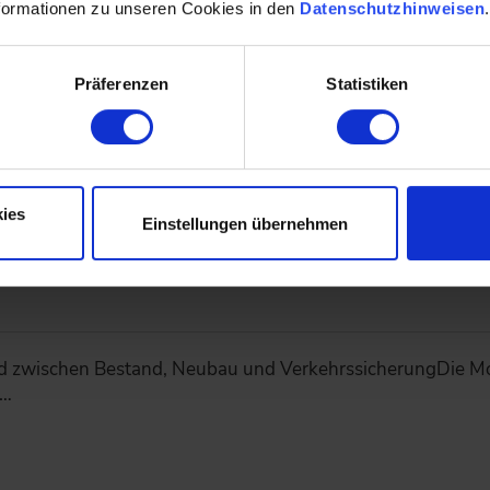
formationen zu unseren Cookies in den
Datenschutzhinweisen
G zeigt, wie sich Daten aus unterschiedlichen Bestand
ng…
Präferenzen
Statistiken
ies
Einstellungen übernehmen
 und Streckenverfügbarkeit: Drei Beispie
 zwischen Bestand, Neubau und VerkehrssicherungDie Mo
n…