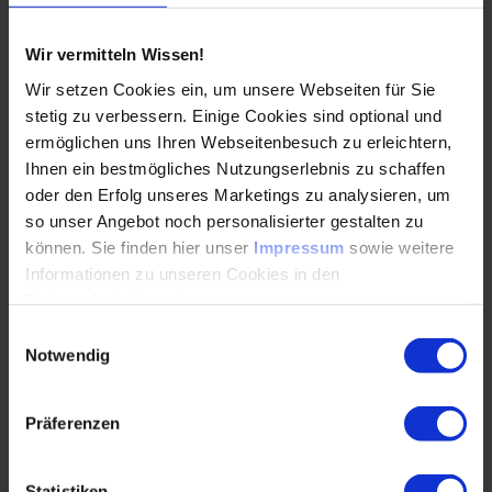
Erstellung…
Wir vermitteln Wissen!
WEITERLESEN
Wir setzen Cookies ein, um unsere Webseiten für Sie
stetig zu verbessern. Einige Cookies sind optional und
ermöglichen uns Ihren Webseitenbesuch zu erleichtern,
Brückenmodernisierung und
Ihnen ein bestmögliches Nutzungserlebnis zu schaffen
Streckenverfügbarkeit: Drei Beispiele von
oder den Erfolg unseres Marketings zu analysieren, um
der A1
so unser Angebot noch personalisierter gestalten zu
können. Sie finden hier unser
Impressum
sowie weitere
24.07.2026
Informationen zu unseren Cookies in den
Datenschutzhinweisen
.
Einwilligungsauswahl
Großbrücken im Spannungsfeld zwischen Bestand,
Notwendig
Neubau und VerkehrssicherungDie
Modernisierung hochbelasteter Autobahnbrücken
zählt zu den…
Präferenzen
WEITERLESEN
Statistiken