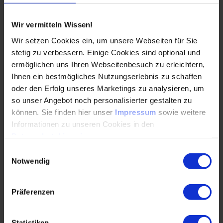
Erstellung…
Wir vermitteln Wissen!
WEITERLESEN
Wir setzen Cookies ein, um unsere Webseiten für Sie
stetig zu verbessern. Einige Cookies sind optional und
ermöglichen uns Ihren Webseitenbesuch zu erleichtern,
Brückenmodernisierung und
Ihnen ein bestmögliches Nutzungserlebnis zu schaffen
Streckenverfügbarkeit: Drei Beispiele von
oder den Erfolg unseres Marketings zu analysieren, um
der A1
so unser Angebot noch personalisierter gestalten zu
können. Sie finden hier unser
Impressum
sowie weitere
24.07.2026
Informationen zu unseren Cookies in den
Datenschutzhinweisen
.
Einwilligungsauswahl
Großbrücken im Spannungsfeld zwischen Bestand,
Notwendig
Neubau und VerkehrssicherungDie
Modernisierung hochbelasteter Autobahnbrücken
zählt zu den…
Präferenzen
WEITERLESEN
Statistiken