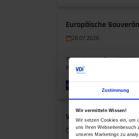
Europäische Souveräni
28.07.2026
Technologische Souveränität i
geht es nicht nur um innovati
WEITERLESEN
Zustimmung
Wir vermitteln Wissen!
Vom Datensilo zum dig
Wir setzen Cookies ein, um u
uns Ihren Webseitenbesuch zu
24.07.2026
unseres Marketings zu analys