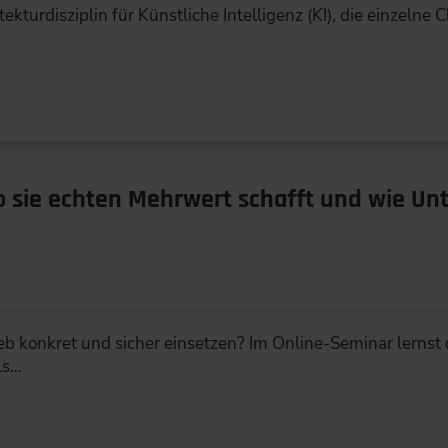
ekturdisziplin für Künstliche Intelligenz (KI), die einzelne 
o sie echten Mehrwert schafft und wie Un
ieb konkret und sicher einsetzen? Im Online-Seminar lerns
ls…