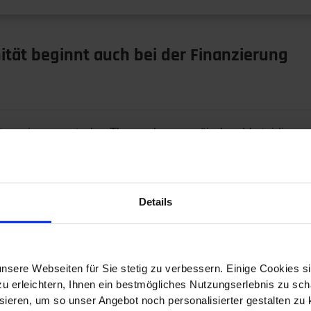
tät beginnt auch bei der Finanzierung
st zu einem zentralen Thema der europäischen Verteidigun
ve…
Details
italen Zwilling
nsere Webseiten für Sie stetig zu verbessern. Einige Cookies s
 erleichtern, Ihnen ein bestmögliches Nutzungserlebnis zu scha
ieren, um so unser Angebot noch personalisierter gestalten zu k