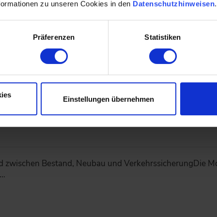
formationen zu unseren Cookies in den
Datenschutzhinweisen
G zeigt, wie sich Daten aus unterschiedlichen Bestand
ng…
Präferenzen
Statistiken
ies
Einstellungen übernehmen
 und Streckenverfügbarkeit: Drei Beispie
 zwischen Bestand, Neubau und VerkehrssicherungDie Mo
n…