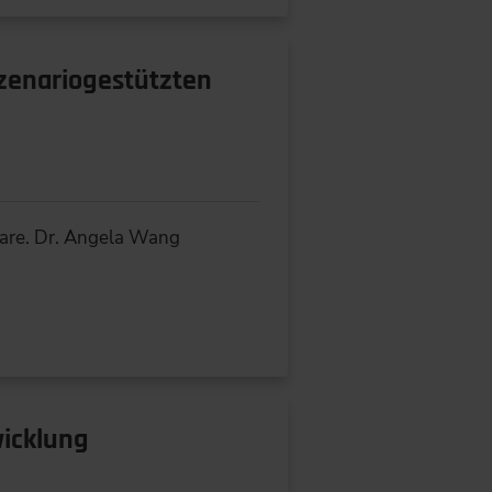
szenariogestützten
ware. Dr. Angela Wang
wicklung