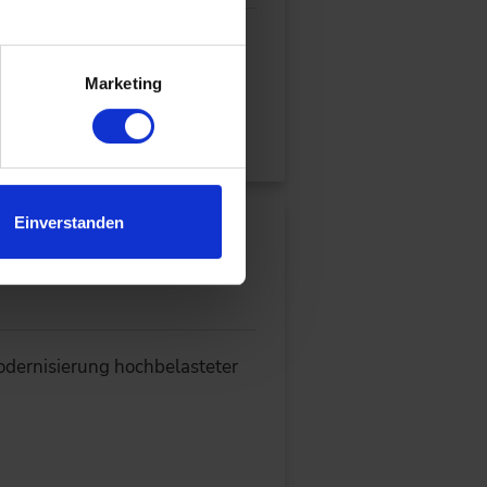
.
ssystemen zusammenführen und
Marketing
Einverstanden
le von der A1
dernisierung hochbelasteter